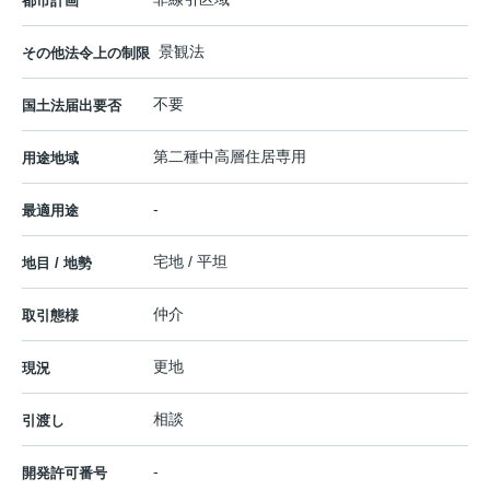
都市計画
景観法
その他法令上の制限
不要
国土法届出要否
第二種中高層住居専用
用途地域
-
最適用途
宅地 / 平坦
地目 / 地勢
仲介
取引態様
更地
現況
相談
引渡し
-
開発許可番号