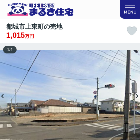
都城市上東町の売地
1,015
万円
1
/
4