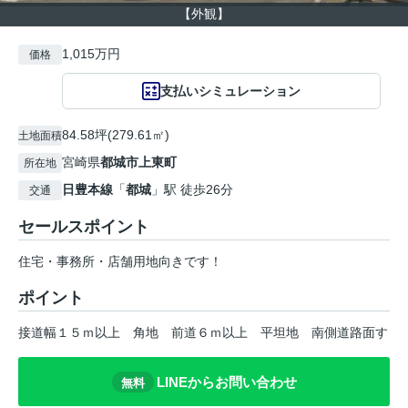
【外観】
1,015万円
価格
支払いシミュレーション
84.58坪(279.61㎡)
土地面積
宮崎県
都城市
上東町
所在地
日豊本線
「
都城
」駅 徒歩26分
交通
セールスポイント
住宅・事務所・店舗用地向きです！
ポイント
接道幅１５ｍ以上
角地
前道６ｍ以上
平坦地
南側道路面す
LINEからお問い合わせ
無料