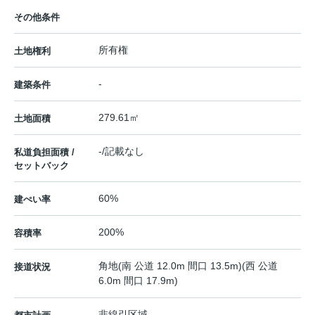
その他条件
所有権
土地権利
-
建築条件
279.61㎡
土地面積
-/記載なし
私道負担面積 /
セットバック
60%
建ぺい率
200%
容積率
角地(南 公道 12.0m 間口 13.5m)(西 公道
接道状況
6.0m 間口 17.9m)
非線引区域