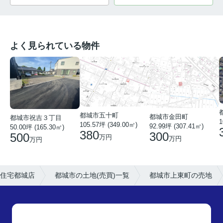
よく見られている物件
都城市五十町
都城市金田町
都城市祝吉３丁目
1
105.57坪 (349.00㎡)
92.99坪 (307.41㎡)
50.00坪 (165.30㎡)
380
300
500
万円
万円
万円
住宅都城店
都城市の土地(売買)一覧
都城市上東町の売地