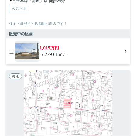
日豊本線「都城」駅 徒歩26分
公共下水
住宅・事務所・店舗用地向きです！
販売中の区画
1,015万円
- / 279.61㎡ / -
売地