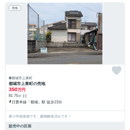
売地
都城市上東町
都城市上東町の売地
350
万円
81.75㎡ (-)
日豊本線「都城」駅 徒歩23分
東小学校南側です。建物解体済みです！
販売中の区画