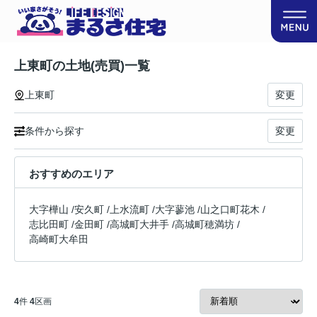
上東町の土地(売買)一覧
上東町
変更
条件から探す
変更
おすすめのエリア
大字樺山
/
安久町
/
上水流町
/
大字蓼池
/
山之口町花木
/
志比田町
/
金田町
/
高城町大井手
/
高城町穂満坊
/
高崎町大牟田
4
件
4
区画