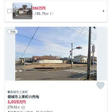
350万円
- / 81.75㎡ / -
売地
都城市上東町
都城市上東町の売地
1,015
万円
279.61㎡ (-)