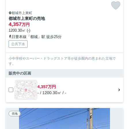
都城市上東町
都城市上東町の売地
4,357
万円
1200.30㎡ (-)
日豊本線「都城」駅 徒歩25分
公共下水
小中学校やスーパー・ドラッグストア等が徒歩圏内の恵まれた立地で
す。
販売中の区画
4,357万円
- / 1200.30㎡ / -
売地