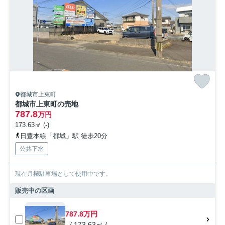
都城市上東町
都城市上東町の売地
787.8
万円
173.63㎡ (-)
日豊本線「都城」駅 徒歩20分
公共下水
現在月極駐車場として使用中です。
販売中の区画
787.8万円
- / 173.63㎡ / -