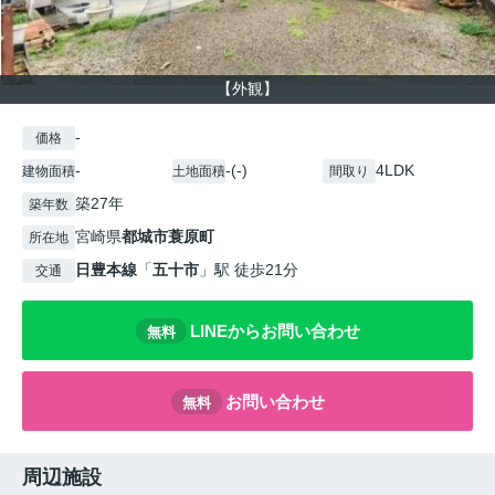
【外観】
-
価格
-
-(-)
4LDK
建物面積
土地面積
間取り
築27年
築年数
宮崎県
都城市
蓑原町
所在地
日豊本線
「
五十市
」駅 徒歩21分
交通
LINEからお問い合わせ
無料
お問い合わせ
無料
周辺施設