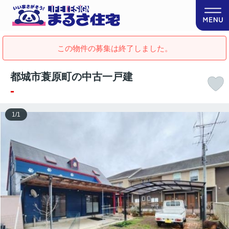
この物件の募集は終了しました。
都城市蓑原町の中古一戸建
-
1
/
1