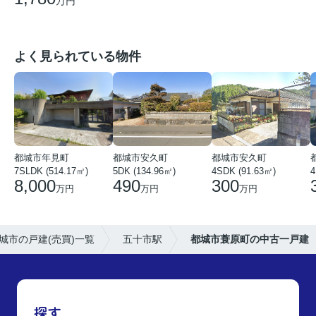
万円
よく見られている物件
都城市年見町
都城市安久町
都城市安久町
7SLDK (514.17㎡)
5DK (134.96㎡)
4SDK (91.63㎡)
4
8,000
490
300
万円
万円
万円
城市の戸建(売買)一覧
五十市駅
都城市蓑原町の中古一戸建
探す