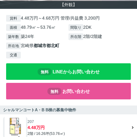
【外観】
4.48万円～4.68万円 管理/共益費 3,200円
賃料
48.79㎡～53.76㎡
2DK
面積
間取り
築24年
2階/2階建
築年数
所在階
宮崎県
都城市
都北町
所在地
交通
LINEからお問い合わせ
無料
お問い合わせ
無料
シャルマンコートA・B B棟の募集中物件
207
4.48万円
2階 / 16.26坪(53.76㎡)