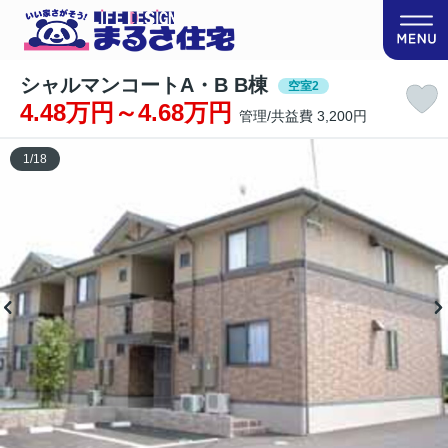
シャルマンコートA・B B棟
空室2
4.48万円～4.68万円
管理/共益費 3,200円
1
/
18