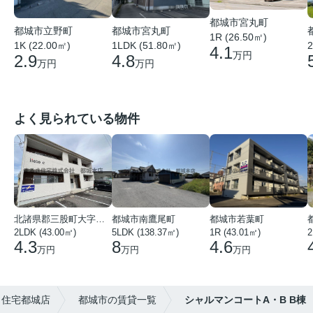
都城市宮丸町
都城市宮丸町
都城市立野町
1R (26.50㎡)
1LDK (51.80㎡)
1K (22.00㎡)
2
4.1
万円
4.8
2.9
万円
万円
よく見られている物件
北諸県郡三股町大字蓼池
都城市南鷹尾町
都城市若葉町
2LDK (43.00㎡)
5LDK (138.37㎡)
1R (43.01㎡)
2
4.3
8
4.6
万円
万円
万円
さ住宅都城店
都城市の賃貸一覧
シャルマンコートA・B B棟