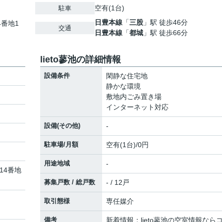
空有(1台)
駐車
日豊本線
「
三股
」駅 徒歩46分
4番地1
交通
日豊本線
「
都城
」駅 徒歩66分
lieto蓼池の詳細情報
設備条件
閑静な住宅地
静かな環境
敷地内ごみ置き場
インターネット対応
設備(その他)
-
駐車場/月額
空有(1台)/0円
用途地域
-
814番地
募集戸数 / 総戸数
- / 12戸
取引態様
専任媒介
備考
新着情報：lieto蓼池の空室情報なら