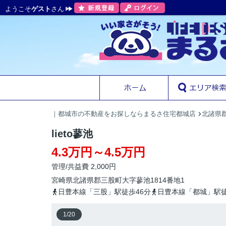
ようこそ
ゲスト
さん
｜都城市の不動産をお探しならまるさ住宅都城店
北諸県
lieto蓼池
4.3万円～4.5万円
管理/共益費 2,000円
宮崎県
北諸県郡三股町
大字蓼池
1814番地1
日豊本線「三股」駅徒歩46分
日豊本線「都城」駅徒
1
/
20