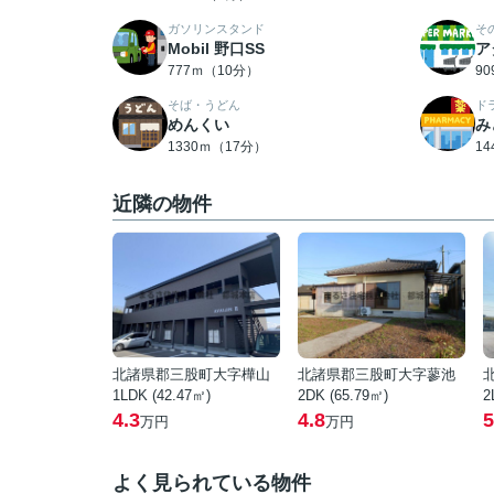
ガソリンスタンド
そ
Mobil 野口SS
ア
777ｍ（10分）
9
そば・うどん
ド
めんくい
み
1330ｍ（17分）
1
近隣の物件
北諸県郡三股町大字樺山
北諸県郡三股町大字蓼池
1LDK (42.47㎡)
2DK (65.79㎡)
2
4.3
4.8
5
万円
万円
よく見られている物件