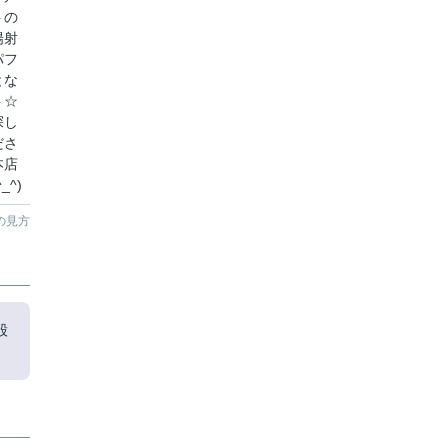
トの
陽射
パフ
とな
ト☆
探し
ださ
本店
^)
の見方
股