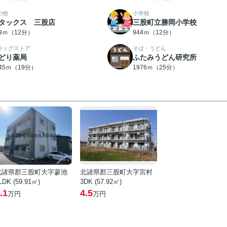
の他
小学校
タックス 三股店
三股町立勝岡小学校
09ｍ（12分）
944ｍ（12分）
ラッグストア
そば・うどん
どり薬局
ふたみうどん研究所
445ｍ（19分）
1976ｍ（25分）
北諸県郡三股町大字蓼池
北諸県郡三股町大字宮村
LDK (59.91㎡)
3DK (57.92㎡)
.1
4.5
万円
万円