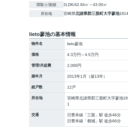
2LDK/42.84㎡～43.00㎡
間取り/面積
宮崎県
北諸県郡三股町
大字蓼池
181
所在地
lieto蓼池の基本情報
物件名
lieto蓼池
価格
4.3万円～4.5万円
管理/共益費
2,000円
築年月
2013年1月（築13年）
総戸数
12戸
所在地
宮崎県
北諸県郡三股町
大字蓼池
1
1
交通
日豊本線
「
三股
」駅 徒歩46分
日豊本線
「
都城
」駅 徒歩66分