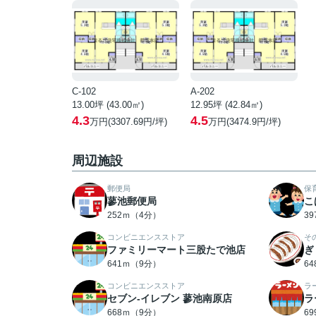
C-102
A-202
13.00坪 (43.00㎡)
12.95坪 (42.84㎡)
4.3
4.5
万円(3307.69円/坪)
万円(3474.9円/坪)
周辺施設
郵便局
保
蓼池郵便局
こ
252ｍ（4分）
3
コンビニエンスストア
そ
ファミリーマート三股たで池店
ぎ
641ｍ（9分）
6
コンビニエンスストア
ラ
セブン-イレブン 蓼池南原店
ラ
668ｍ（9分）
6