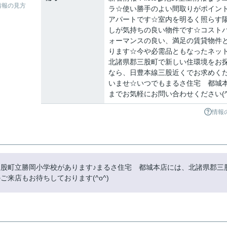
情報の見方
ラ☆使い勝手のよい間取りがポイン
アパートです☆室内を明るく照らす
しが気持ちの良い物件です☆コスト
ォーマンスの良い、満足の賃貸物件
ります☆今や必需品ともなったネッ
北諸県郡三股町で新しい住環境をお
なら、日豊本線三股近くでお求めく
いませ☆いつでもまるさ住宅 都城
までお気軽にお問い合わせください(^_
情報
所に三股町立勝岡小学校があります♪まるさ住宅 都城本店には、北諸県郡三
来店もお待ちしております(^o^)