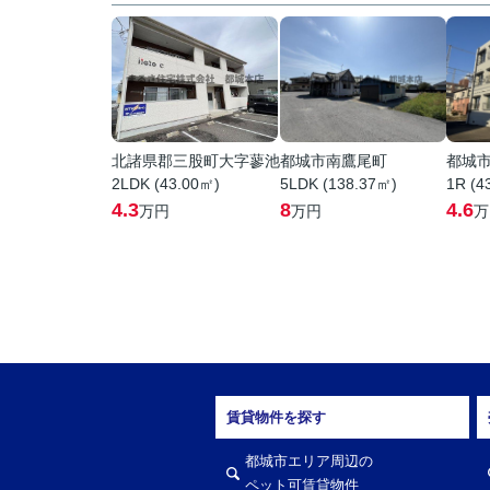
北諸県郡三股町大字蓼池
都城市南鷹尾町
都城
2LDK (43.00㎡)
5LDK (138.37㎡)
1R (4
4.3
8
4.6
万円
万円
万
賃貸物件を探す
都城市エリア周辺の
ペット可賃貸物件