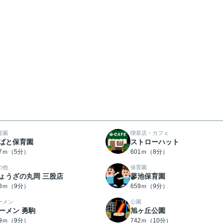
育園
喫茶店・カフェ
ばと保育園
ストローハット
97ｍ（5分）
601ｍ（8分）
の他
保育園
ょうざの丸岡 三股店
蓼池保育園
48ｍ（9分）
659ｍ（9分）
ーメン
公園
ーメン 勇駒
旭ヶ丘公園
99ｍ（9分）
742ｍ（10分）