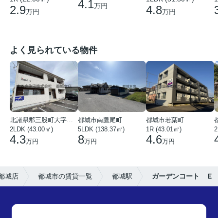
4.1
万円
4.8
2.9
万円
万円
よく見られている物件
北諸県郡三股町大字蓼池
都城市南鷹尾町
都城市若葉町
2LDK (43.00㎡)
5LDK (138.37㎡)
1R (43.01㎡)
2
4.3
8
4.6
万円
万円
万円
都城店
都城市の賃貸一覧
都城駅
ガーデンコート Ｅ