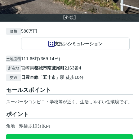
【外観】
580万円
価格
支払いシミュレーション
111.66坪(369.14㎡)
土地面積
宮崎県
都城市
南鷹尾町
2163番4
所在地
日豊本線
「
五十市
」駅 徒歩10分
交通
セールスポイント
スーパーやコンビニ・学校等が近く、生活しやすい住環境です。
ポイント
角地
駅徒歩10分以内