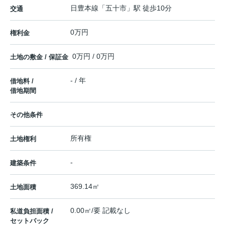
日豊本線
「
五十市
」駅 徒歩10分
交通
0万円
権利金
0万円 / 0万円
土地の敷金 / 保証金
- / 年
借地料 /
借地期間
その他条件
所有権
土地権利
-
建築条件
369.14㎡
土地面積
0.00㎡/要 記載なし
私道負担面積 /
セットバック