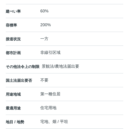
60%
建ぺい率
200%
容積率
一方
接道状況
非線引区域
都市計画
景観法/農地法届出要
その他法令上の制限
不要
国土法届出要否
第一種住居
用途地域
住宅用地
最適用途
宅地、畑 / 平坦
地目 / 地勢