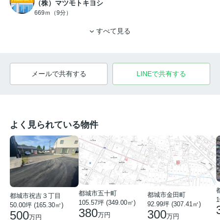
（株）マツモトキヨシ
669ｍ（9分）
すべて見る
メールで共有する
LINEで共有する
よく見られている物件
都城市五十町
都城市金田町
都城市祝吉３丁目
1
105.57坪 (349.00㎡)
92.99坪 (307.41㎡)
50.00坪 (165.30㎡)
380
300
500
万円
万円
万円