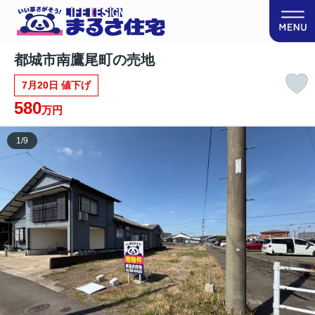
都城市南鷹尾町の売地
7月20日 値下げ
580
万円
1
/
9