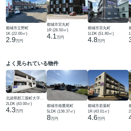
都城市宮丸町
都城市宮丸町
都城市立野町
1R (26.50㎡)
1LDK (51.80㎡)
1
1K (22.00㎡)
4.1
万円
4.8
2.9
万円
万円
よく見られている物件
北諸県郡三股町大字蓼池
2LDK (43.00㎡)
都城市南鷹尾町
都城市若葉町
4.3
万円
5LDK (138.37㎡)
1R (43.01㎡)
2
8
4.6
万円
万円