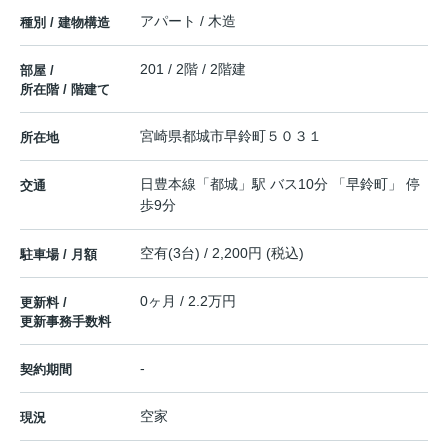
アパート / 木造
種別 / 建物構造
201 / 2階 / 2階建
部屋 /
所在階 / 階建て
宮崎県
都城市
早鈴町
５０３１
所在地
日豊本線
「
都城
」駅 バス10分 「早鈴町」 停
交通
歩9分
空有(3台) / 2,200円 (税込)
駐車場 / 月額
0ヶ月 / 2.2万円
更新料 /
更新事務手数料
-
契約期間
空家
現況