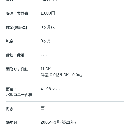
1,600円
管理 / 共益費
0ヶ月(-)
敷金(保証金)
0ヶ月
礼金
- / -
償却 / 敷引
1LDK
間取り / 詳細
洋室 6.0帖
/
LDK 10.0帖
41.98㎡ / -
面積 /
バルコニー面積
西
向き
2005年3月(築21年)
築年月