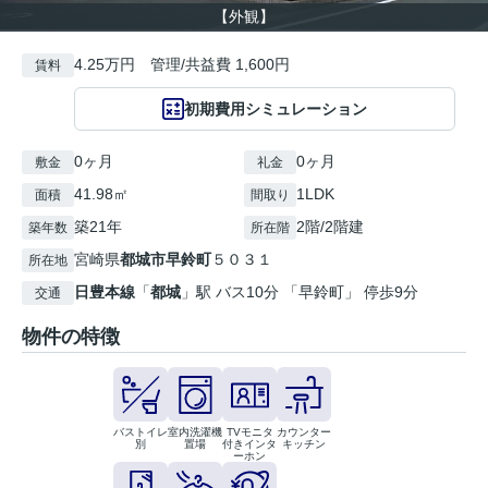
【外観】
4.25万円 管理/共益費 1,600円
賃料
初期費用シミュレーション
0ヶ月
0ヶ月
敷金
礼金
41.98㎡
1LDK
面積
間取り
築21年
2階/2階建
築年数
所在階
宮崎県
都城市
早鈴町
５０３１
所在地
日豊本線
「
都城
」駅 バス10分 「早鈴町」 停歩9分
交通
物件の特徴
バストイレ
室内洗濯機
TVモニタ
カウンター
別
置場
付きインタ
キッチン
ーホン