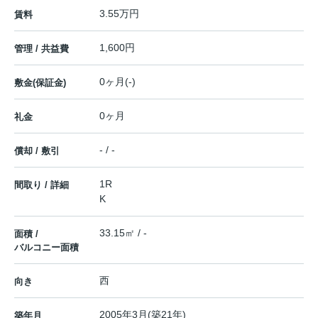
3.55万円
賃料
1,600円
管理 / 共益費
0ヶ月(-)
敷金(保証金)
0ヶ月
礼金
- / -
償却 / 敷引
1R
間取り / 詳細
K
33.15㎡ / -
面積 /
バルコニー面積
西
向き
2005年3月(築21年)
築年月