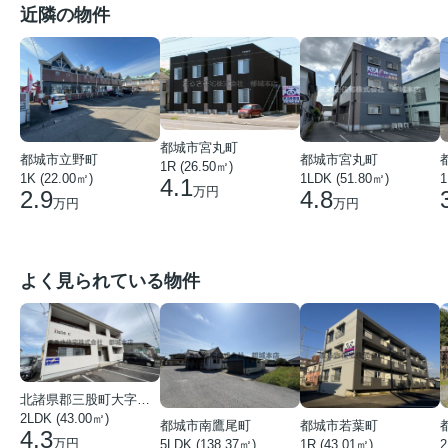
近隣の物件
都城市宮丸町
都城市宮丸町
都城市立野町
1R (26.50㎡)
1LDK (51.80㎡)
1
1K (22.00㎡)
4.1
万円
4.8
2.9
万円
万円
よく見られている物件
北諸県郡三股町大字蓼池
2LDK (43.00㎡)
都城市南鷹尾町
都城市若葉町
4.3
万円
5LDK (138.37㎡)
1R (43.01㎡)
2