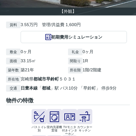
【外観】
3.55万円 管理/共益費 1,600円
賃料
初期費用シミュレーション
0ヶ月
0ヶ月
敷金
礼金
33.15㎡
1R
面積
間取り
築21年
1階/2階建
築年数
所在階
宮崎県
都城市
早鈴町
５０３１
所在地
日豊本線
「
都城
」駅 バス10分 「早鈴町」 停歩9分
交通
物件の特徴
バストイレ
室内洗濯機
TVモニタ
カウンター
別
置場
付きインタ
キッチン
ーホン