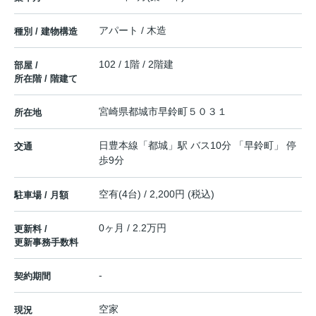
アパート / 木造
種別 / 建物構造
102 / 1階 / 2階建
部屋 /
所在階 / 階建て
宮崎県
都城市
早鈴町
５０３１
所在地
日豊本線
「
都城
」駅 バス10分 「早鈴町」 停
交通
歩9分
空有(4台) / 2,200円 (税込)
駐車場 / 月額
0ヶ月 / 2.2万円
更新料 /
更新事務手数料
-
契約期間
空家
現況