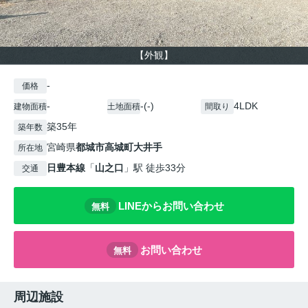
【外観】
-
価格
-
-(-)
4LDK
建物面積
土地面積
間取り
築35年
築年数
宮崎県
都城市
高城町大井手
所在地
日豊本線
「
山之口
」駅 徒歩33分
交通
LINEからお問い合わせ
無料
お問い合わせ
無料
周辺施設