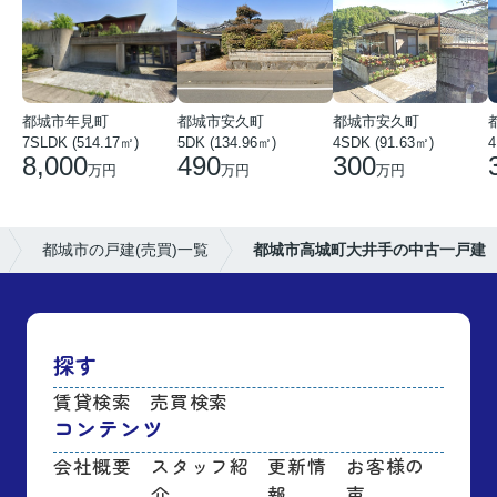
都城市年見町
都城市安久町
都城市安久町
7SLDK (514.17㎡)
5DK (134.96㎡)
4SDK (91.63㎡)
4
8,000
490
300
万円
万円
万円
都城市の戸建(売買)一覧
都城市高城町大井手の中古一戸建
探す
賃貸検索
売買検索
コンテンツ
会社概要
スタッフ紹
更新情
お客様の
介
報
声