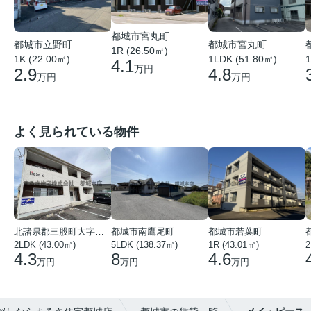
都城市宮丸町
都城市宮丸町
都城市立野町
1R (26.50㎡)
1LDK (51.80㎡)
1
1K (22.00㎡)
4.1
万円
4.8
2.9
万円
万円
よく見られている物件
北諸県郡三股町大字蓼池
都城市南鷹尾町
都城市若葉町
2LDK (43.00㎡)
5LDK (138.37㎡)
1R (43.01㎡)
2
4.3
8
4.6
万円
万円
万円