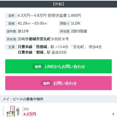
【外観】
4.3万円～4.8万円 管理/共益費 1,800円
賃料
41.29㎡～53.00㎡
1LDK
面積
間取り
築12年
2階/3階建
築年数
所在階
宮崎県
都城市
宮丸町
９街区８号
所在地
日豊本線
「
西都城
」駅 バス4分 「宮丸町」 停歩4分
交通
日豊本線
「
都城
」駅 徒歩23分
LINEからお問い合わせ
無料
お問い合わせ
無料
メイ・ピースの募集中物件
201
4.3万円