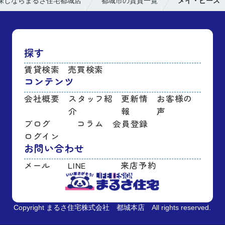
探しならまるさ住宅都城店
都城市の賃貸一覧
メイ・ピース
探す
賃貸検索
売買検索
コンテンツ
会社概要
スタッフ紹
更新情
お客様の
介
報
声
ブログ
コラム
会員登録
ログイン
お問い合わせ
メール
LINE
来店予約
Copyright まるさ住宅株式会社 都城本店 All rights reserved.