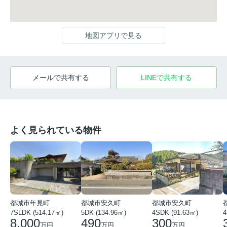
地図アプリで見る
メールで共有する
LINEで共有する
よく見られている物件
都城市年見町
都城市安久町
都城市安久町
7SLDK (514.17㎡)
5DK (134.96㎡)
4SDK (91.63㎡)
4
8,000
490
300
万円
万円
万円