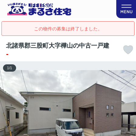
この物件の募集は終了しました。
北諸県郡三股町大字樺山の中古一戸建
-
1
/
1