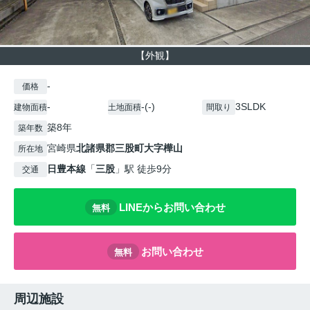
【外観】
-
価格
-
-(-)
3SLDK
建物面積
土地面積
間取り
築8年
築年数
宮崎県
北諸県郡三股町
大字樺山
所在地
日豊本線
「
三股
」駅 徒歩9分
交通
LINEからお問い合わせ
無料
お問い合わせ
無料
周辺施設