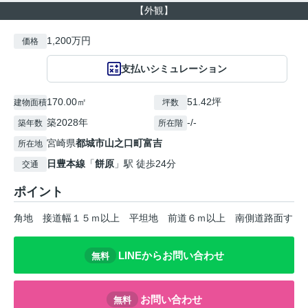
【外観】
1,200万円
価格
支払いシミュレーション
170.00㎡
51.42坪
建物面積
坪数
築2028年
-/-
築年数
所在階
宮崎県
都城市
山之口町富吉
所在地
日豊本線
「
餅原
」駅 徒歩24分
交通
ポイント
角地
接道幅１５ｍ以上
平坦地
前道６ｍ以上
南側道路面す
LINEからお問い合わせ
無料
お問い合わせ
無料