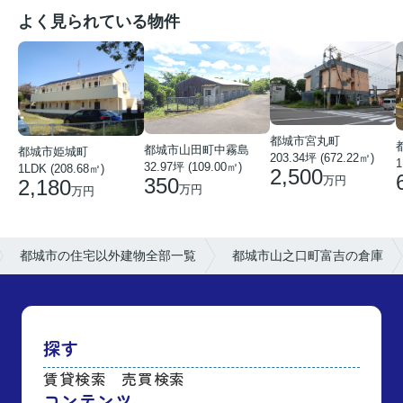
よく見られている物件
都城市宮丸町
都城市山田町中霧島
都城市姫城町
203.34坪 (672.22㎡)
1
32.97坪 (109.00㎡)
1LDK (208.68㎡)
2,500
350
万円
2,180
万円
万円
都城市の住宅以外建物全部一覧
都城市山之口町富吉の倉庫
探す
賃貸検索
売買検索
コンテンツ