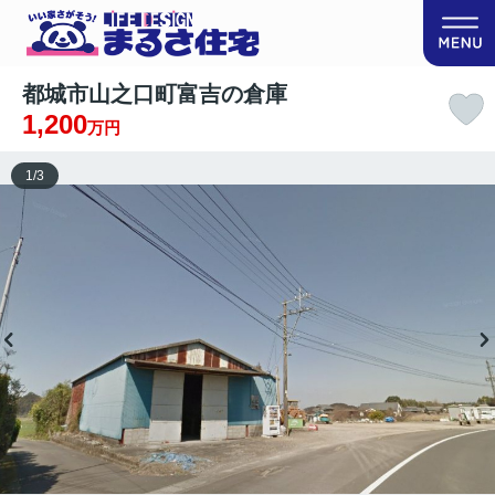
都城市山之口町富吉の倉庫
1,200
万円
1
/
3