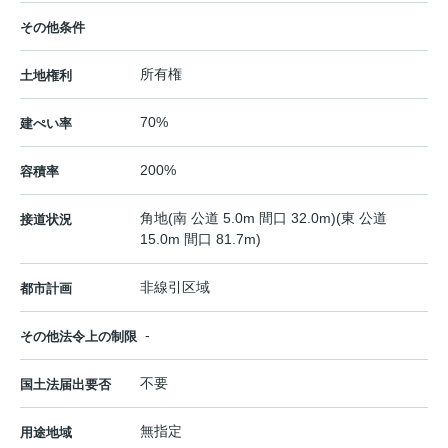
その他条件
所有権
土地権利
70%
建ぺい率
200%
容積率
角地(南 公道 5.0m 間口 32.0m)(東 公道
接道状況
15.0m 間口 81.7m)
非線引区域
都市計画
-
その他法令上の制限
不要
国土法届出要否
無指定
用途地域