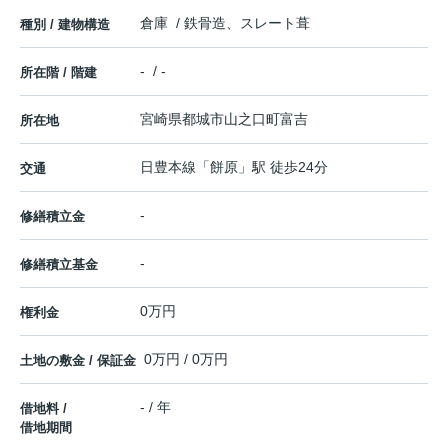
倉庫 / 鉄骨造、スレート葺
種別 / 建物構造
- / -
所在階 / 階建
宮崎県
都城市
山之口町富吉
所在地
日豊本線
「
餅原
」駅 徒歩24分
交通
-
修繕積立金
-
修繕積立基金
0万円
権利金
0万円 / 0万円
土地の敷金 / 保証金
- / 年
借地料 /
借地期間