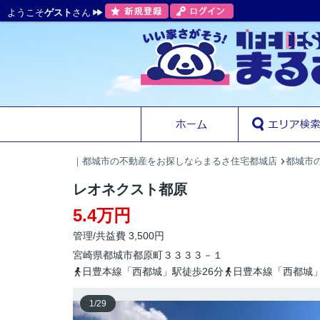
ようこそ
ゲスト
さん
｜都城市の不動産をお探しならまるさ住宅都城店
都城市
レオネクスト都原
5.4万円
管理/共益費 3,500円
宮崎県
都城市
都原町
３３３３－１
日豊本線「西都城」駅徒歩26分
日豊本線「西都城」
1
/
29