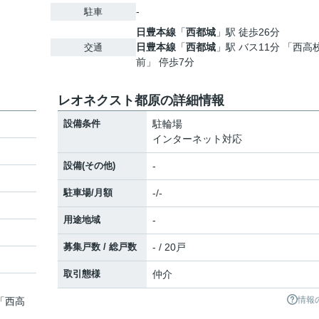
-
駐車
日豊本線
「
西都城
」駅 徒歩26分
日豊本線
「
西都城
」駅 バス11分 「西高
交通
前」 停歩7分
レオネクスト都原の詳細情報
設備条件
駐輪場
インターネット対応
設備(その他)
-
駐車場/月額
-/-
用途地域
-
募集戸数 / 総戸数
- / 20戸
取引態様
仲介
情報
 「西高