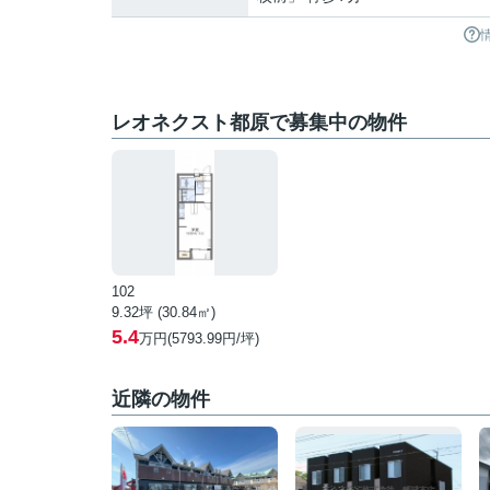
レオネクスト都原で募集中の物件
102
9.32坪 (30.84㎡)
5.4
万円(5793.99円/坪)
近隣の物件