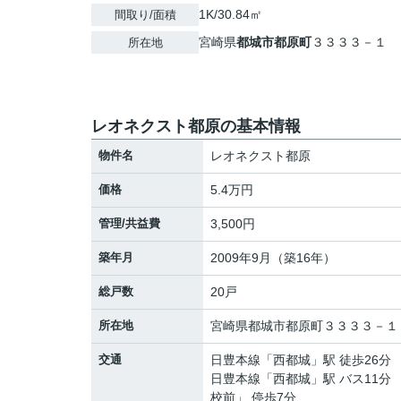
1K/30.84㎡
間取り/面積
宮崎県
都城市
都原町
３３３３－１
所在地
レオネクスト都原の基本情報
物件名
レオネクスト都原
価格
5.4万円
管理/共益費
3,500円
築年月
2009年9月（築16年）
総戸数
20戸
所在地
宮崎県
都城市
都原町
３３３３－１
交通
日豊本線
「
西都城
」駅 徒歩26分
日豊本線
「
西都城
」駅 バス11分
校前」 停歩7分