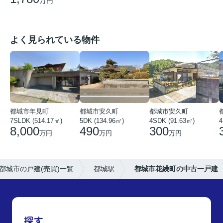
万円
よく見られている物件
都城市年見町
都城市安久町
都城市安久町
7SLDK (514.17㎡)
5DK (134.96㎡)
4SDK (91.63㎡)
4
8,000
490
300
万円
万円
万円
都城市の戸建(売買)一覧
都城駅
都城市花繰町の中古一戸建
探す