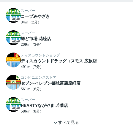
スーパー
コープみやざき
84ｍ（2分）
スーパー
鮮ど市場 花繰店
209ｍ（3分）
ディスカウントショップ
ディスカウントドラッグコスモス 広原店
491ｍ（7分）
コンビニエンスストア
セブン-イレブン都城菖蒲原町店
561ｍ（8分）
スーパー
HEARTYながやま 若葉店
586ｍ（8分）
すべて見る