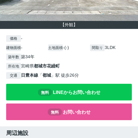
【外観】
-
価格
-
-(-)
3LDK
建物面積
土地面積
間取り
築34年
築年数
宮崎県
都城市
花繰町
所在地
日豊本線
「
都城
」駅 徒歩26分
交通
LINEからお問い合わせ
無料
お問い合わせ
無料
周辺施設