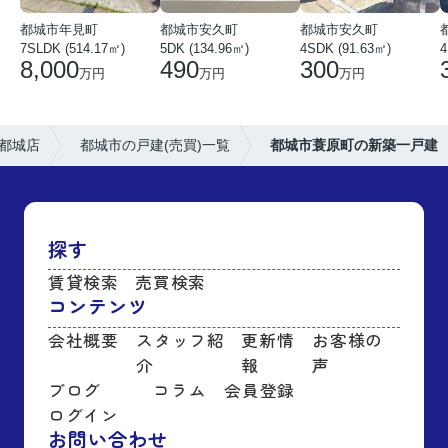
都城市年見町
都城市安久町
都城市安久町
7SLDK (514.17㎡)
5DK (134.96㎡)
4SDK (91.63㎡)
4
8,000
490
300
万円
万円
万円
都城店
都城市の戸建(売買)一覧
都城市蓑原町の新築一戸建
探す
賃貸検索
売買検索
コンテンツ
会社概要
スタッフ紹
更新情
お客様の
介
報
声
ブログ
コラム
会員登録
ログイン
お問い合わせ