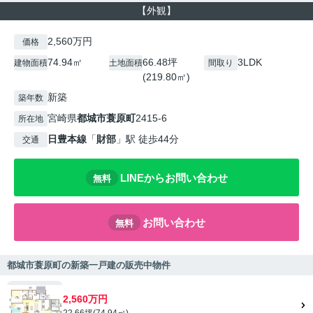
【外観】
2,560万円
価格
74.94㎡
66.48坪
3LDK
建物面積
土地面積
間取り
(219.80㎡)
新築
築年数
宮崎県
都城市
蓑原町
2415-6
所在地
日豊本線
「
財部
」駅 徒歩44分
交通
LINEからお問い合わせ
無料
お問い合わせ
無料
都城市蓑原町の新築一戸建の販売中物件
2,560万円
22.66坪(74.94㎡)