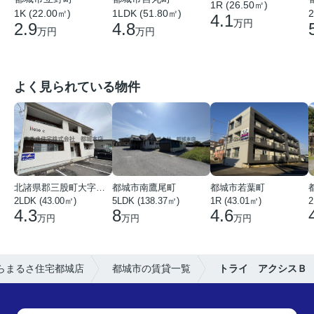
1R (26.50㎡)
1LDK (51.80㎡)
1K (22.00㎡)
2
4.1
万円
4.8
2.9
万円
万円
よく見られている物件
北諸県郡三股町大字蓼池
都城市南鷹尾町
都城市若葉町
2LDK (43.00㎡)
5LDK (138.37㎡)
1R (43.01㎡)
2
4.3
8
4.6
万円
万円
万円
らまるさ住宅都城店
都城市の賃貸一覧
トライ アクシスＢ