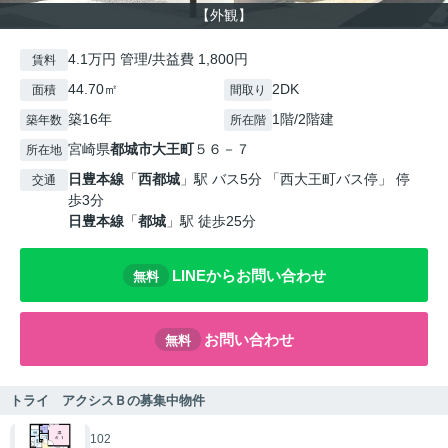
【外観】
4.1万円 管理/共益費 1,800円
賃料
44.70㎡
2DK
面積
間取り
築16年
1階/2階建
築年数
所在階
宮崎県
都城市
大王町
５６－７
所在地
日豊本線
「
西都城
」駅 バス5分 「西大王町バス停」 停
交通
歩3分
日豊本線
「
都城
」駅 徒歩25分
LINEからお問い合わせ
無料
お問い合わせ
無料
トライ アクシスＢの募集中物件
102