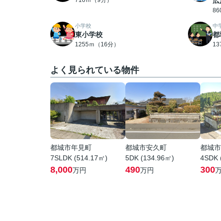
716ｍ（9分）
広
8
小学校
中
東小学校
都
1255ｍ（16分）
1
よく見られている物件
都城市年見町
都城市安久町
都城市
7SLDK (514.17㎡)
5DK (134.96㎡)
4SDK 
8,000
490
300
万円
万円