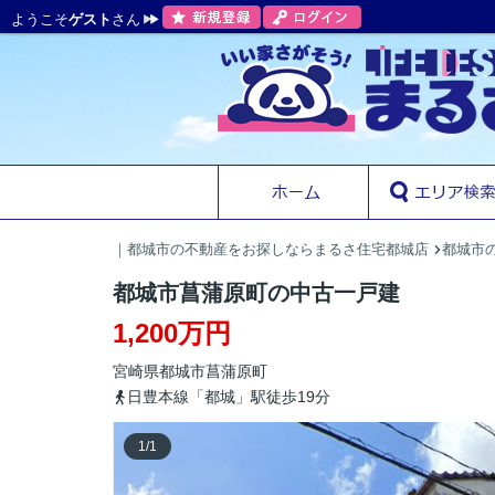
ようこそ
ゲスト
さん
｜都城市の不動産をお探しならまるさ住宅都城店
都城市の
都城市菖蒲原町の中古一戸建
1,200万円
宮崎県
都城市
菖蒲原町
日豊本線「都城」駅徒歩19分
1
/
1