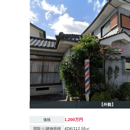
【外観】
1,200万円
価格
4DK/112.55㎡
間取り/建物面積