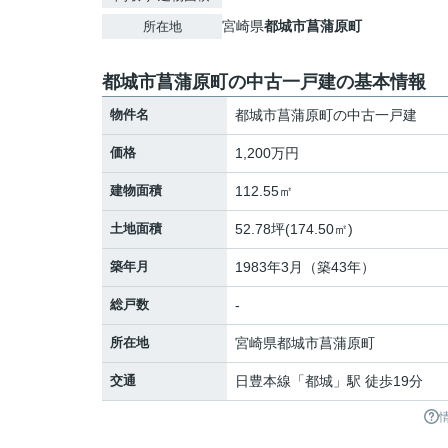
宮崎県
都城市
菖蒲原町
所在地
都城市菖蒲原町の中古一戸建の基本情報
物件名
都城市菖蒲原町の中古一戸建
価格
1,200万円
建物面積
112.55㎡
土地面積
52.78坪(174.50㎡)
築年月
1983年3月（築43年）
総戸数
-
所在地
宮崎県
都城市
菖蒲原町
交通
日豊本線
「
都城
」駅 徒歩19分