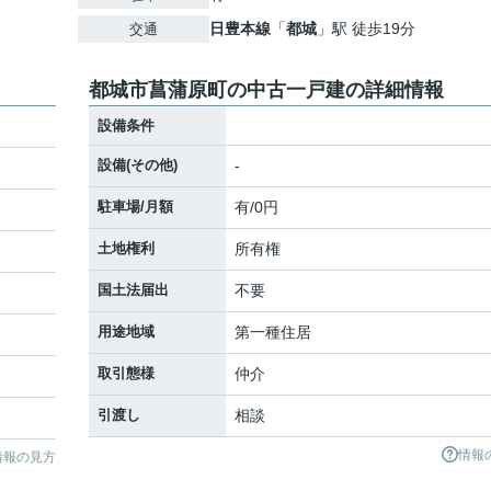
日豊本線
「
都城
」駅 徒歩19分
交通
都城市菖蒲原町の中古一戸建の詳細情報
設備条件
設備(その他)
-
駐車場/月額
有/0円
土地権利
所有権
国土法届出
不要
用途地域
第一種住居
取引態様
仲介
引渡し
相談
情報
情報の見方