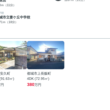
原店
1167ｍ（15分）
60ｍ（11分）
学校
城市立妻ケ丘中学校
371ｍ（18分）
安久町
都城市上長飯町
(91.63㎡)
4DK (72.95㎡)
380
万円
万円