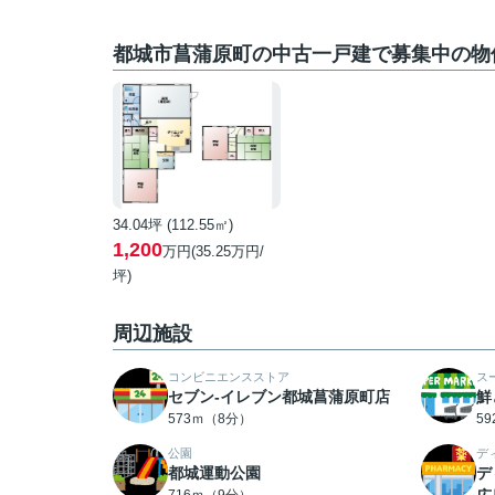
都城市菖蒲原町の中古一戸建で募集中の物
34.04坪 (112.55㎡)
1,200
万円(35.25万円/
坪)
周辺施設
コンビニエンスストア
ス
セブン-イレブン都城菖蒲原町店
鮮
573ｍ（8分）
5
公園
デ
都城運動公園
デ