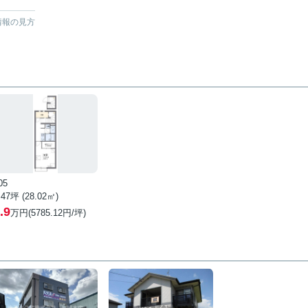
情報の見方
05
.47坪 (28.02㎡)
.9
万円(5785.12円/坪)