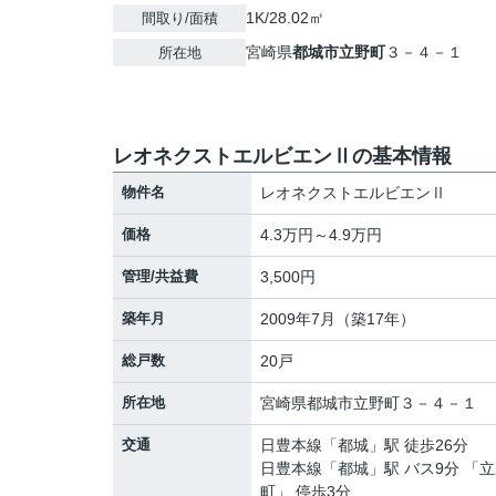
1K/28.02㎡
間取り/面積
宮崎県
都城市
立野町
３－４－１
所在地
レオネクストエルビエンⅡの基本情報
物件名
レオネクストエルビエンⅡ
価格
4.3万円～4.9万円
管理/共益費
3,500円
築年月
2009年7月（築17年）
総戸数
20戸
所在地
宮崎県
都城市
立野町
３－４－１
交通
日豊本線
「
都城
」駅 徒歩26分
日豊本線
「
都城
」駅 バス9分 「
町」 停歩3分