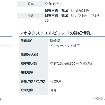
空有(10台)
駐車
日豊本線
「
都城
」駅 徒歩26分
日豊本線
「
都城
」駅 バス9分 「立野町」
交通
3分
レオネクストエルビエンⅡの詳細情報
設備条件
駐輪場
インターネット対応
設備(その他)
-
駐車場/月額
空有(10台)/6,600円 (非課税)
用途地域
-
募集戸数 / 総戸数
- / 20戸
取引態様
仲介
情報
立野