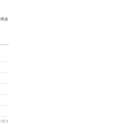
 停歩
の見方