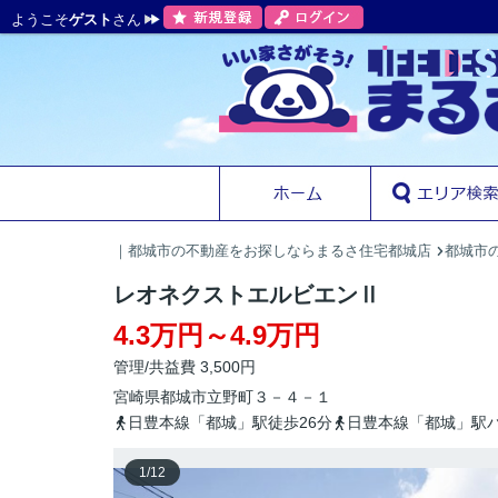
ようこそ
ゲスト
さん
｜都城市の不動産をお探しならまるさ住宅都城店
都城市
レオネクストエルビエンⅡ
4.3万円～4.9万円
管理/共益費 3,500円
宮崎県
都城市
立野町
３－４－１
日豊本線「都城」駅徒歩26分
日豊本線「都城」駅バ
1
/
12