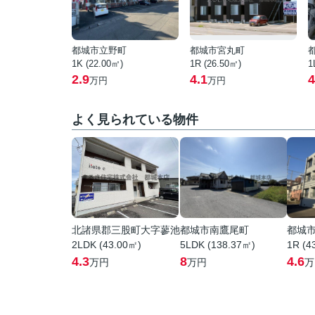
都城市立野町
都城市宮丸町
1K (22.00㎡)
1R (26.50㎡)
1
2.9
4.1
4
万円
万円
よく見られている物件
北諸県郡三股町大字蓼池
都城市南鷹尾町
都城
2LDK (43.00㎡)
5LDK (138.37㎡)
1R (4
4.3
8
4.6
万円
万円
万