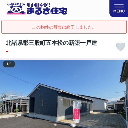
この物件の募集は終了しました。
北諸県郡三股町五本松の新築一戸建
-
1
/
2