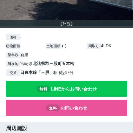
【外観】
-
価格
-
-(-)
4LDK
建物面積
土地面積
間取り
新築
築年数
宮崎県
北諸県郡三股町
五本松
所在地
日豊本線
「
三股
」駅 徒歩7分
交通
LINEからお問い合わせ
無料
お問い合わせ
無料
周辺施設