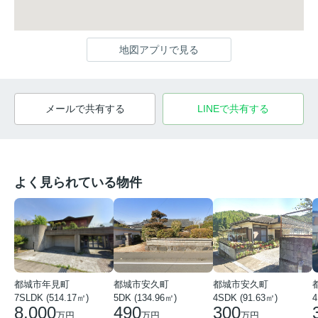
地図アプリで見る
メールで共有する
LINEで共有する
よく見られている物件
都城市年見町
都城市安久町
都城市安久町
7SLDK (514.17㎡)
5DK (134.96㎡)
4SDK (91.63㎡)
4
8,000
490
300
万円
万円
万円