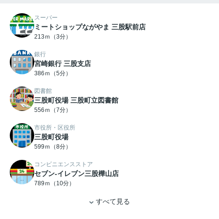
スーパー
ミートショップながやま 三股駅前店
213ｍ（3分）
銀行
宮崎銀行 三股支店
386ｍ（5分）
図書館
三股町役場 三股町立図書館
556ｍ（7分）
市役所・区役所
三股町役場
599ｍ（8分）
コンビニエンスストア
セブン-イレブン三股樺山店
789ｍ（10分）
すべて見る