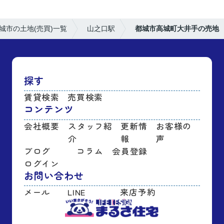
城市の土地(売買)一覧
山之口駅
都城市高城町大井手の売地
探す
賃貸検索
売買検索
コンテンツ
会社概要
スタッフ紹
更新情
お客様の
介
報
声
ブログ
コラム
会員登録
ログイン
お問い合わせ
メール
LINE
来店予約