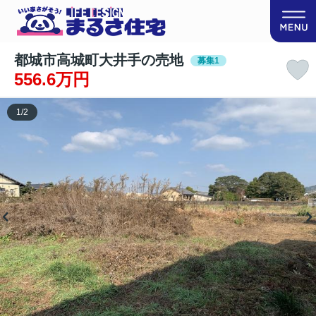
都城市高城町大井手の売地
募集1
556.6万円
1
/
2