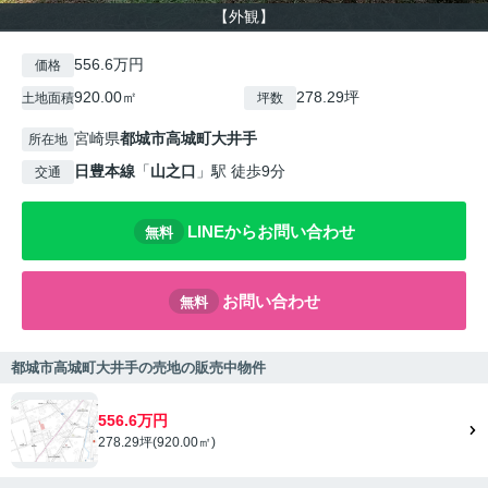
【外観】
556.6万円
価格
920.00㎡
278.29坪
土地面積
坪数
宮崎県
都城市
高城町大井手
所在地
日豊本線
「
山之口
」駅 徒歩9分
交通
LINEからお問い合わせ
無料
お問い合わせ
無料
都城市高城町大井手の売地の販売中物件
556.6万円
278.29坪(920.00㎡)