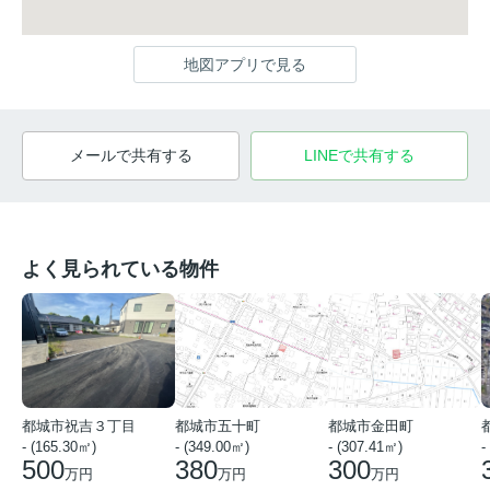
地図アプリで見る
メールで共有する
LINEで共有する
よく見られている物件
都城市祝吉３丁目
都城市五十町
都城市金田町
- (165.30㎡)
- (349.00㎡)
- (307.41㎡)
-
500
380
300
万円
万円
万円