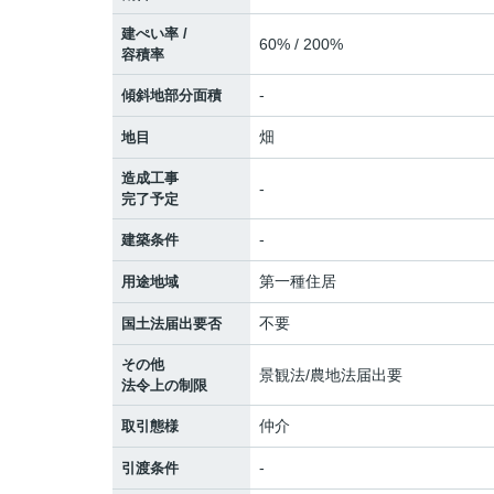
建ぺい率 /
60% / 200%
容積率
-
傾斜地部分面積
畑
地目
造成工事
-
完了予定
-
建築条件
第一種住居
用途地域
不要
国土法届出要否
その他
景観法/農地法届出要
法令上の制限
仲介
取引態様
-
引渡条件