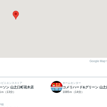
Google Ma
ンビニエンスストア
ホームセンター
ーソン 山之口町花木店
コメリハード&グリーン 山之
71ｍ（13分）
1085ｍ（14分）
学校