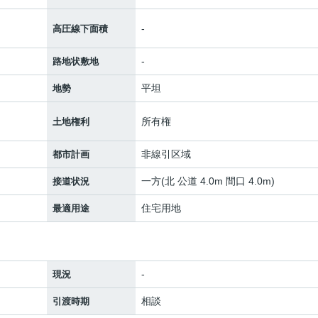
-
高圧線下面積
-
路地状敷地
平坦
地勢
所有権
土地権利
非線引区域
都市計画
一方(北 公道 4.0m 間口 4.0m)
接道状況
住宅用地
最適用途
-
現況
相談
引渡時期