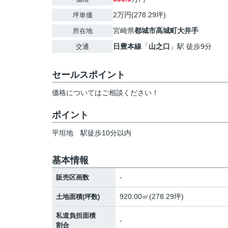
2万円(278.29坪)
坪単価
宮崎県
都城市
高城町大井手
所在地
日豊本線
「
山之口
」駅 徒歩9分
交通
セールスポイント
価格についてはご相談ください！
ポイント
平坦地
駅徒歩10分以内
基本情報
-
販売区画数
920.00㎡(278.29坪)
土地面積(坪数)
私道負担面積
-
割合