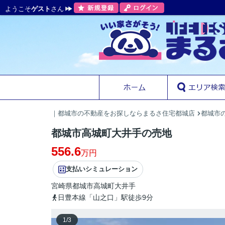
ようこそ
ゲスト
さん
｜都城市の不動産をお探しならまるさ住宅都城店
都城市の
都城市高城町大井手の売地
556.6
万円
支払いシミュレーション
宮崎県
都城市
高城町大井手
日豊本線「山之口」駅徒歩9分
1
/
3