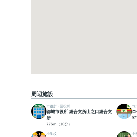
周辺施設
市役所・区役所
コ
都城市役所 総合支所山之口総合支
ロ
所
9
776ｍ（10分）
小学校
中