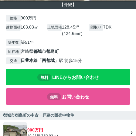
【外観】
900万円
価格
163.03㎡
128.45坪
7DK
建物面積
土地面積
間取り
(424.65㎡)
築51年
築年数
宮崎県
都城市
都島町
所在地
日豊本線
「
西都城
」駅 徒歩15分
交通
LINEからお問い合わせ
無料
お問い合わせ
無料
都城市都島町の中古一戸建の販売中物件
900万円
49.31坪(163.03㎡)