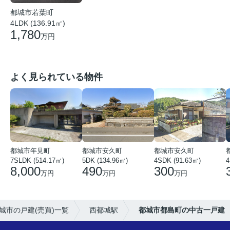
都城市若葉町
4LDK (136.91㎡)
1,780
万円
よく見られている物件
都城市年見町
都城市安久町
都城市安久町
7SLDK (514.17㎡)
5DK (134.96㎡)
4SDK (91.63㎡)
4
8,000
490
300
万円
万円
万円
城市の戸建(売買)一覧
西都城駅
都城市都島町の中古一戸建