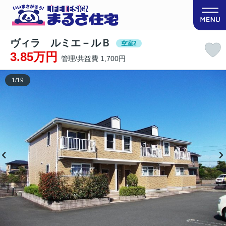
ヴィラ ルミエ－ルＢ
空室2
3.85万円
管理/共益費 1,700円
1
/
19