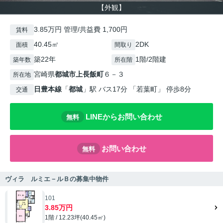
【外観】
3.85万円 管理/共益費 1,700円
賃料
40.45㎡
2DK
面積
間取り
築22年
1階/2階建
築年数
所在階
宮崎県
都城市
上長飯町
６－３
所在地
日豊本線
「
都城
」駅 バス17分 「若葉町」 停歩8分
交通
LINEからお問い合わせ
無料
お問い合わせ
無料
ヴィラ ルミエ－ルＢの募集中物件
101
3.85万円
1階 / 12.23坪(40.45㎡)