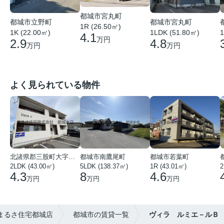
都城市宮丸町
都城市宮丸町
都城市立野町
1R (26.50㎡)
1LDK (51.80㎡)
1
1K (22.00㎡)
4.1
万円
4.8
2.9
万円
万円
よく見られている物件
北諸県郡三股町大字蓼池
都城市南鷹尾町
都城市若葉町
2LDK (43.00㎡)
5LDK (138.37㎡)
1R (43.01㎡)
2
4.3
8
4.6
万円
万円
万円
まるさ住宅都城店
都城市の賃貸一覧
ヴィラ ルミエ－ルＢ