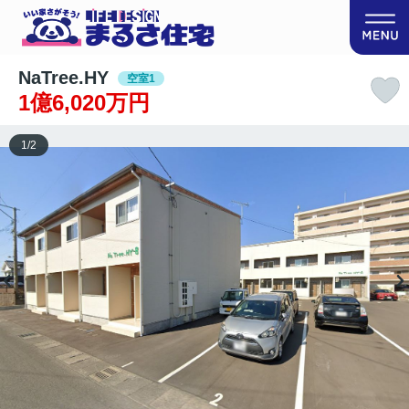
NaTree.HY
空室1
1億6,020万円
1
/
2