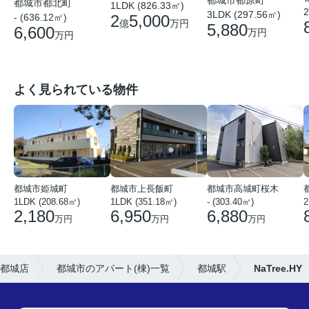
都城市都北町
1LDK (826.33㎡)
2
3LDK (297.56㎡)
2
5,000
- (636.12㎡)
億
万円
5,880
6,600
万円
万円
よく見られている物件
都城市姫城町
都城市上長飯町
都城市高城町桜木
1LDK (208.68㎡)
1LDK (351.18㎡)
- (303.40㎡)
2
2,180
6,950
6,880
万円
万円
万円
都城店
都城市のアパート(棟)一覧
都城駅
NaTree.HY