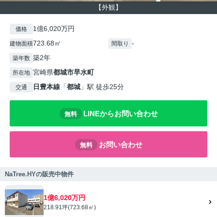
【外観】
1億6,020万円
価格
723.68㎡
-
建物面積
間取り
築2年
築年数
宮崎県
都城市
早水町
所在地
日豊本線
「
都城
」駅 徒歩25分
交通
LINEからお問い合わせ
無料
お問い合わせ
無料
NaTree.HYの販売中物件
1億6,020万円
218.91坪(723.68㎡)