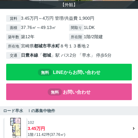
【外観】
3.45万円～4万円 管理/共益費 1,900円
賃料
37.76㎡～49.13㎡
1LDK
面積
間取り
築12年
1階/2階建
築年数
所在階
宮崎県
都城市
早水町
８号１３番地２
所在地
日豊本線
「
都城
」駅 バス2分 「早水」 停歩5分
交通
LINEからお問い合わせ
無料
お問い合わせ
無料
ロード早水 Ⅰの募集中物件
102
3.45万円
1階 / 11.42坪(37.76㎡)