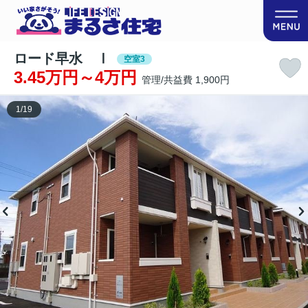
ロード早水 Ⅰ
空室3
3.45万円～4万円
管理/共益費 1,900円
1
/
19