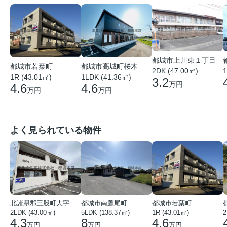
都城市上川東１丁目
都城市若葉町
都城市高城町桜木
2DK (47.00㎡)
1
1R (43.01㎡)
1LDK (41.36㎡)
3.2
万円
4.6
4.6
万円
万円
よく見られている物件
北諸県郡三股町大字蓼池
都城市南鷹尾町
都城市若葉町
2LDK (43.00㎡)
5LDK (138.37㎡)
1R (43.01㎡)
2
4.3
8
4.6
万円
万円
万円