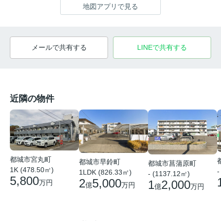
地図アプリで見る
メールで共有する
LINEで共有する
近隣の物件
都城市宮丸町
都城市早鈴町
都城市菖蒲原町
1K (478.50㎡)
-
1LDK (826.33㎡)
- (1137.12㎡)
5,800
2
5,000
1
2,000
万円
億
万円
億
万円