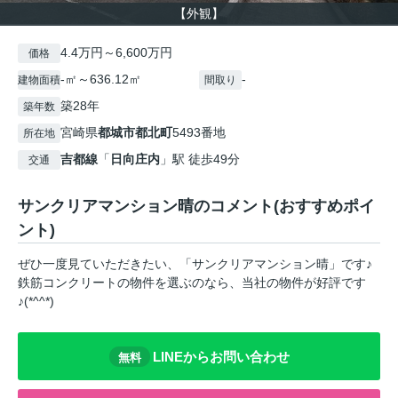
【外観】
4.4万円～6,600万円
価格
-㎡～636.12㎡
-
建物面積
間取り
築28年
築年数
宮崎県
都城市
都北町
5493番地
所在地
吉都線
「
日向庄内
」駅 徒歩49分
交通
サンクリアマンション晴のコメント(おすすめポイ
ント)
ぜひ一度見ていただきたい、「サンクリアマンション晴」です♪
鉄筋コンクリートの物件を選ぶのなら、当社の物件が好評です
♪(*^^*)
LINEからお問い合わせ
無料