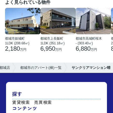
よく見られている物件
都城市姫城町
都城市上長飯町
都城市高城町桜木
1LDK (208.68㎡)
1LDK (351.18㎡)
- (303.40㎡)
2
2,180
6,950
6,880
万円
万円
万円
都城店
都城市のアパート(棟)一覧
サンクリアマンション晴
探す
賃貸検索
売買検索
コンテンツ