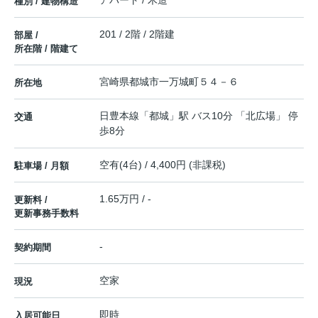
アパート / 木造
種別 / 建物構造
201 / 2階 / 2階建
部屋 /
所在階 / 階建て
宮崎県
都城市
一万城町
５４－６
所在地
日豊本線
「
都城
」駅 バス10分 「北広場」 停
交通
歩8分
空有(4台) / 4,400円 (非課税)
駐車場 / 月額
1.65万円 / -
更新料 /
更新事務手数料
-
契約期間
空家
現況
即時
入居可能日