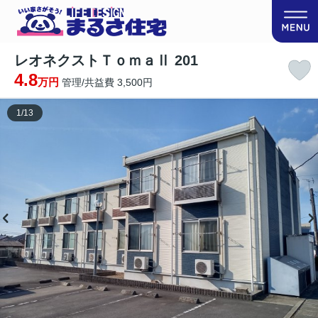
レオネクストＴｏｍａⅡ 201
4.8
万円
管理/共益費 3,500円
1
/
13