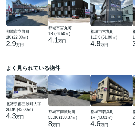
都城市宮丸町
都城市宮丸町
都城市立野町
1R (26.50㎡)
1LDK (51.80㎡)
1
1K (22.00㎡)
4.1
万円
4.8
2.9
万円
万円
よく見られている物件
北諸県郡三股町大字蓼池
2LDK (43.00㎡)
都城市南鷹尾町
都城市若葉町
4.3
万円
5LDK (138.37㎡)
1R (43.01㎡)
2
8
4.6
万円
万円