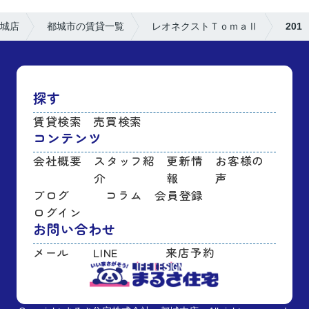
城店
都城市の賃貸一覧
レオネクストＴｏｍａⅡ
201
探す
賃貸検索
売買検索
コンテンツ
会社概要
スタッフ紹
更新情
お客様の
介
報
声
ブログ
コラム
会員登録
ログイン
お問い合わせ
メール
LINE
来店予約