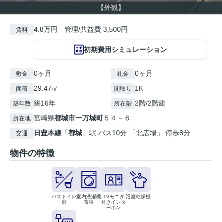
【外観】
4.8万円 管理/共益費 3,500円
賃料
初期費用シミュレーション
0ヶ月
0ヶ月
敷金
礼金
29.47㎡
1K
面積
間取り
築16年
2階/2階建
築年数
所在階
宮崎県
都城市
一万城町
５４－６
所在地
日豊本線
「
都城
」駅 バス10分 「北広場」 停歩8分
交通
物件の特徴
バストイレ
室内洗濯機
TVモニタ
浴室乾燥機
別
置場
付きインタ
ーホン