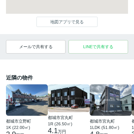
地図アプリで見る
メールで共有する
LINEで共有する
近隣の物件
都城市宮丸町
都城市宮丸町
都城市立野町
1R (26.50㎡)
1LDK (51.80㎡)
1
1K (22.00㎡)
4.1
万円