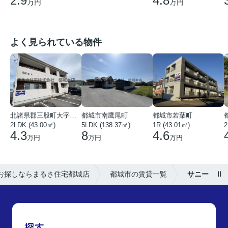
4.8
2.9
万円
万円
よく見られている物件
北諸県郡三股町大字蓼池
都城市南鷹尾町
都城市若葉町
2LDK (43.00㎡)
5LDK (138.37㎡)
1R (43.01㎡)
2
4.3
8
4.6
万円
万円
万円
お探しならまるさ住宅都城店
都城市の賃貸一覧
サニー Ⅱ
探す