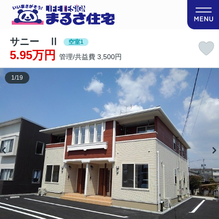
サニー Ⅱ
空室1
5.95万円
管理/共益費 3,500円
1
/
19