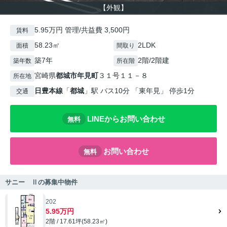
【外観】
5.95万円 管理/共益費 3,500円
賃料
58.23㎡
2LDK
面積
間取り
築7年
2階/2階建
築年数
所在階
宮崎県
都城市
年見町
３１号１１－８
所在地
日豊本線
「
都城
」駅 バス10分 「東年見」 停歩1分
交通
LINEからお問い合わせ
無料
お問い合わせ
無料
サニー Ⅱの募集中物件
202
5.95万円
2階 / 17.61坪(58.23㎡)