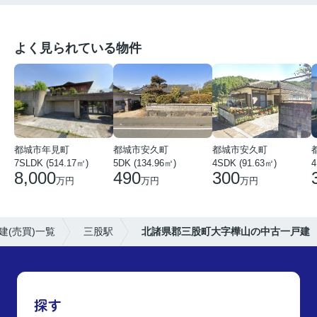
よく見られている物件
都城市年見町
都城市安久町
都城市安久町
7SLDK (514.17㎡)
5DK (134.96㎡)
4SDK (91.63㎡)
4
8,000
490
300
万円
万円
万円
建(売買)一覧
三股駅
北諸県郡三股町大字樺山の中古一戸建
探す