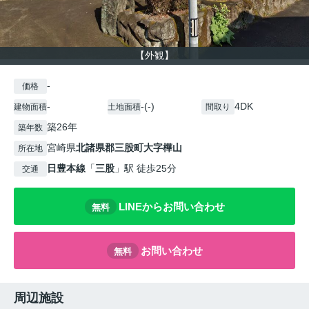
【外観】
-
価格
-
-(-)
4DK
建物面積
土地面積
間取り
築26年
築年数
宮崎県
北諸県郡三股町
大字樺山
所在地
日豊本線
「
三股
」駅 徒歩25分
交通
LINEからお問い合わせ
無料
お問い合わせ
無料
周辺施設