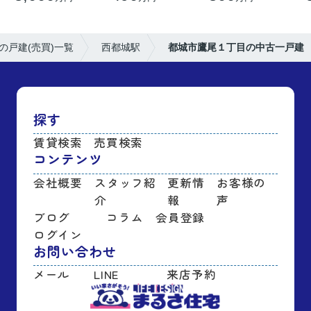
の戸建(売買)一覧
西都城駅
都城市鷹尾１丁目の中古一戸建
探す
賃貸検索
売買検索
コンテンツ
会社概要
スタッフ紹
更新情
お客様の
介
報
声
ブログ
コラム
会員登録
ログイン
お問い合わせ
メール
LINE
来店予約