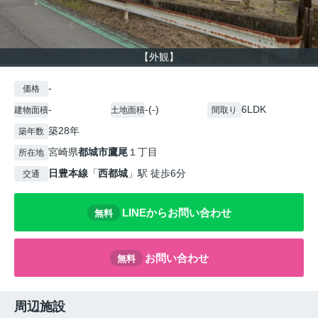
【外観】
-
価格
-
-(-)
6LDK
建物面積
土地面積
間取り
築28年
築年数
宮崎県
都城市
鷹尾
１丁目
所在地
日豊本線
「
西都城
」駅 徒歩6分
交通
LINEからお問い合わせ
無料
お問い合わせ
無料
周辺施設