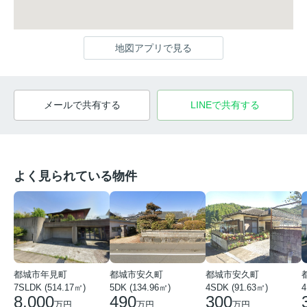
地図アプリで見る
メールで共有する
LINEで共有する
よく見られている物件
都城市年見町
都城市安久町
都城市安久町
7SLDK (514.17㎡)
5DK (134.96㎡)
4SDK (91.63㎡)
4
8,000
490
300
万円
万円
万円