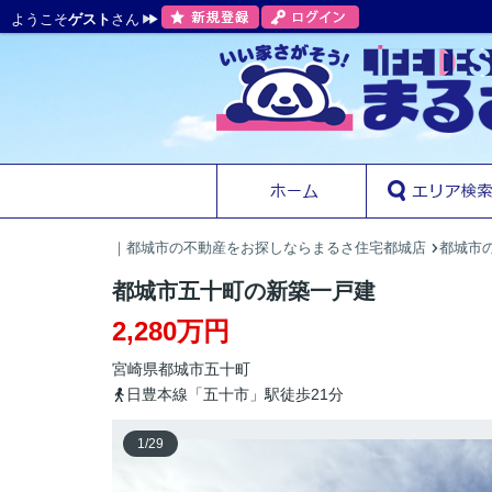
ようこそ
ゲスト
さん
｜都城市の不動産をお探しならまるさ住宅都城店
都城市の
都城市五十町の新築一戸建
2,280万円
宮崎県
都城市
五十町
日豊本線「五十市」駅徒歩21分
1
/
29