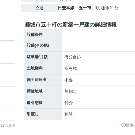
日豊本線
「
五十市
」駅 徒歩21分
交通
都城市五十町の新築一戸建の詳細情報
設備条件
設備(その他)
-
駐車場/月額
有(2台)/-
土地権利
所有権
国土法届出
不要
用途地域
無指定
取引態様
仲介
引渡し
相談
情報
情報の見方