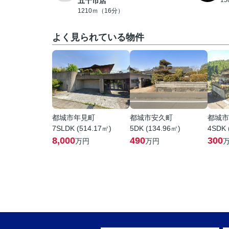
五十市店
1
1210ｍ（16分）
よく見られている物件
都城市年見町
都城市安久町
都城市
7SLDK (514.17㎡)
5DK (134.96㎡)
4SDK 
8,000
490
300
万円
万円