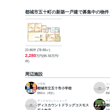
都城市五十町の新築一戸建で募集中の物件
23.86坪 (78.89㎡)
2,280
万円(95.56万円/
坪)
周辺施設
小学校
コ
都城市立五十市小学校
フ
660ｍ（9分）
6
ディスカウントショップ
中
ディスカウントドラッグコスモス
都