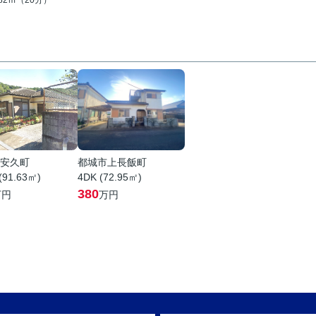
582ｍ（20分）
安久町
都城市上長飯町
(91.63㎡)
4DK (72.95㎡)
380
万円
万円