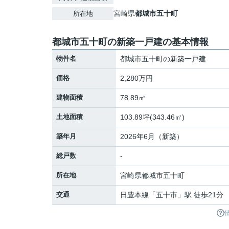
宮崎県
都城市
五十町
所在地
都城市五十町の新築一戸建の基本情報
物件名
都城市五十町の新築一戸建
価格
2,280万円
建物面積
78.89㎡
土地面積
103.89坪(343.46㎡)
築年月
2026年6月（新築）
総戸数
-
所在地
宮崎県
都城市
五十町
交通
日豊本線
「
五十市
」駅 徒歩21分