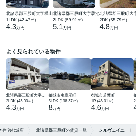
北諸県郡三股町大字樺山
北諸県郡三股町大
北諸県郡三股町大字蓼池
1LDK (42.47㎡)
2DK (65.79㎡)
2LDK (59.91㎡)
4.3
4.8
5.1
万円
万円
万円
よく見られている物件
北諸県郡三股町大字蓼池
都城市南鷹尾町
都城市若葉町
2LDK (43.00㎡)
5LDK (138.37㎡)
1R (43.01㎡)
2
4.3
8
4.6
万円
万円
万円
さ住宅都城店
北諸県郡三股町の賃貸一覧
メルヴェイユ Ⅰ