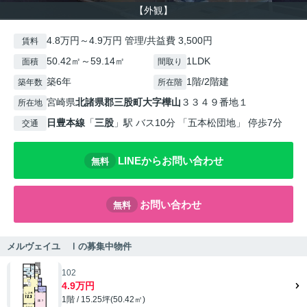
【外観】
4.8万円～4.9万円 管理/共益費 3,500円
賃料
50.42㎡～59.14㎡
1LDK
面積
間取り
築6年
1階/2階建
築年数
所在階
宮崎県
北諸県郡三股町
大字樺山
３３４９番地１
所在地
日豊本線
「
三股
」駅 バス10分 「五本松団地」 停歩7分
交通
LINEからお問い合わせ
無料
お問い合わせ
無料
メルヴェイユ Ⅰの募集中物件
102
4.9万円
1階 / 15.25坪(50.42㎡)