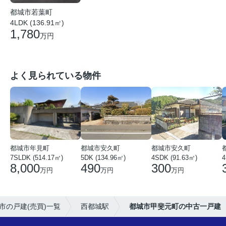
都城市若葉町
4LDK (136.91㎡)
1,780
万円
よく見られている物件
都城市年見町
都城市安久町
都城市安久町
7SLDK (514.17㎡)
5DK (134.96㎡)
4SDK (91.63㎡)
4
8,000
490
300
万円
万円
万円
市の戸建(売買)一覧
西都城駅
都城市甲斐元町の中古一戸建