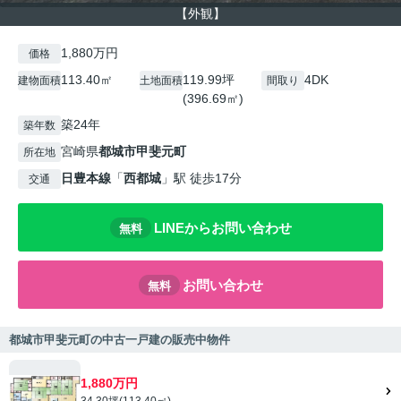
【外観】
1,880万円
価格
113.40㎡
119.99坪
4DK
建物面積
土地面積
間取り
(396.69㎡)
築24年
築年数
宮崎県
都城市
甲斐元町
所在地
日豊本線
「
西都城
」駅 徒歩17分
交通
LINEからお問い合わせ
無料
お問い合わせ
無料
都城市甲斐元町の中古一戸建の販売中物件
1,880万円
34.30坪(113.40㎡)