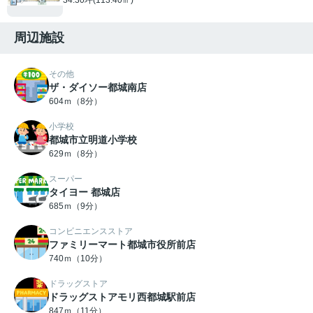
周辺施設
その他
ザ・ダイソー都城南店
604ｍ（8分）
小学校
都城市立明道小学校
629ｍ（8分）
スーパー
タイヨー 都城店
685ｍ（9分）
コンビニエンスストア
ファミリーマート都城市役所前店
740ｍ（10分）
ドラッグストア
ドラッグストアモリ西都城駅前店
847ｍ（11分）