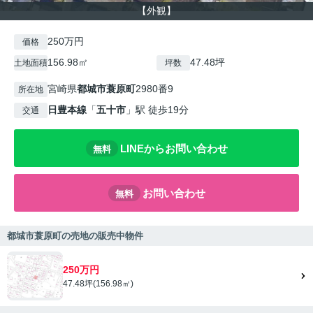
【外観】
250万円
価格
156.98㎡
47.48坪
土地面積
坪数
宮崎県
都城市
蓑原町
2980番9
所在地
日豊本線
「
五十市
」駅 徒歩19分
交通
LINEからお問い合わせ
無料
お問い合わせ
無料
都城市蓑原町の売地の販売中物件
250万円
47.48坪(156.98㎡)