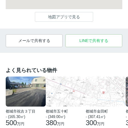
地図アプリで見る
メールで共有する
LINEで共有する
よく見られている物件
都城市祝吉３丁目
都城市五十町
都城市金田町
- (165.30㎡)
- (349.00㎡)
- (307.41㎡)
-
500
380
300
万円
万円
万円