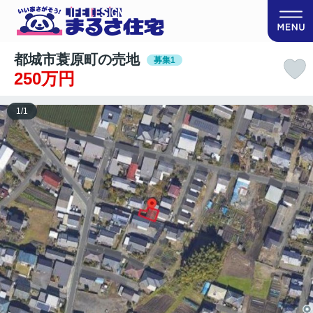
都城市蓑原町の売地
募集1
250万円
1
/
1