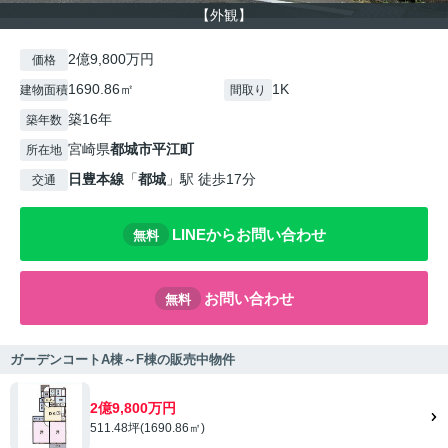
【外観】
2億9,800万円
価格
1690.86㎡
1K
建物面積
間取り
築16年
築年数
宮崎県
都城市
平江町
所在地
日豊本線
「
都城
」駅 徒歩17分
交通
LINEからお問い合わせ
無料
お問い合わせ
無料
ガーデンコートA棟～F棟の販売中物件
2億9,800万円
511.48坪(1690.86㎡)