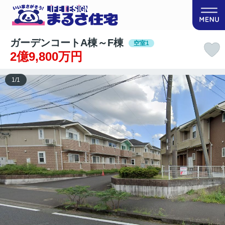
ガーデンコートA棟～F棟
空室1
2億9,800万円
1
/
1