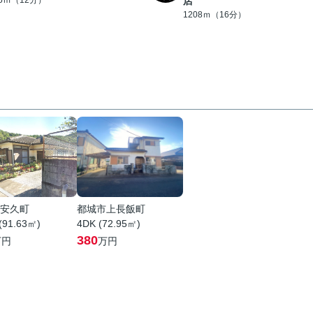
95ｍ（12分）
店
1208ｍ（16分）
安久町
都城市上長飯町
(91.63㎡)
4DK (72.95㎡)
380
万円
万円