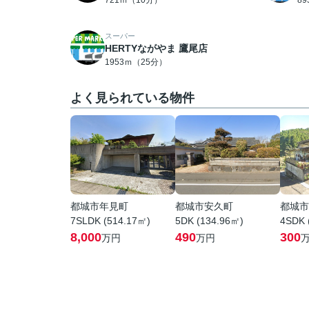
721ｍ（10分）
8
スーパー
HERTYながやま 鷹尾店
1953ｍ（25分）
よく見られている物件
都城市年見町
都城市安久町
都城市
7SLDK (514.17㎡)
5DK (134.96㎡)
4SDK 
8,000
490
300
万円
万円