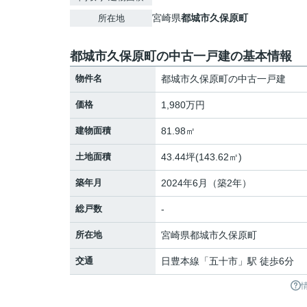
宮崎県
都城市
久保原町
所在地
都城市久保原町の中古一戸建の基本情報
物件名
都城市久保原町の中古一戸建
価格
1,980万円
建物面積
81.98㎡
土地面積
43.44坪(143.62㎡)
築年月
2024年6月（築2年）
総戸数
-
所在地
宮崎県
都城市
久保原町
交通
日豊本線
「
五十市
」駅 徒歩6分