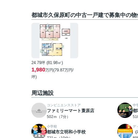
都城市久保原町の中古一戸建で募集中の物
24.79坪 (81.98㎡)
1,980
万円(79.87万円/
坪)
周辺施設
コンビニエンスストア
中
ファミリーマート蓑原店
都
502ｍ（7分）
5
小学校
デ
都城市立明和小学校
（