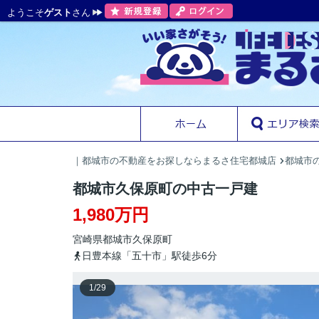
ようこそ
ゲスト
さん
｜都城市の不動産をお探しならまるさ住宅都城店
都城市の
都城市久保原町の中古一戸建
1,980万円
宮崎県
都城市
久保原町
日豊本線「五十市」駅徒歩6分
1
/
29