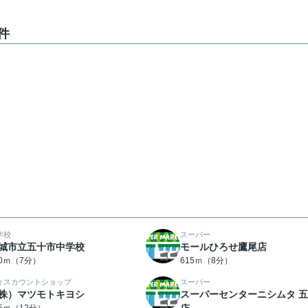
件
学校
スーパー
城市立五十市中学校
モールひろせ鷹尾店
10ｍ（7分）
615ｍ（8分）
ィスカウントショップ
スーパー
株）マツモトキヨシ
スーパーセンターニシムタ 