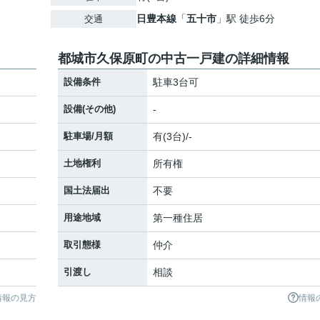
日豊本線
「
五十市
」駅 徒歩6分
交通
都城市久保原町の中古一戸建の詳細情報
設備条件
駐車3台可
設備(その他)
-
駐車場/月額
有(3台)/-
土地権利
所有権
国土法届出
不要
用途地域
第一種住居
取引態様
仲介
引渡し
相談
情報の見方
情報