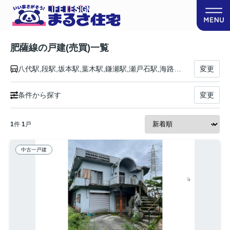
肥薩線の戸建(売買)一覧
八代駅,段駅,坂本駅,葉木駅,鎌瀬駅,瀬戸石駅,海路駅,吉尾駅,白石駅,球泉洞駅,一勝地駅,那良口駅,渡駅,西人吉駅,人吉駅,大畑駅,矢岳駅,真幸駅,吉松駅,栗野駅,大隅横川駅,植村駅,霧島温泉駅,嘉例川駅,中福良駅,表木山駅,日当山駅,隼人駅
変更
条件から探す
変更
1
件
1
戸
中古一戸建