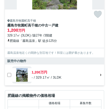
霧島市牧園町高千穂
霧島市牧園町高千穂の中古一戸建
1,200
万円
329.17㎡ (3LDK) /築27年 /3階建
肥薩線「霧島温泉」駅 徒歩125分
霧島温泉地近くの閑静な別荘地です！和室には囲炉裏があります。
販売中の物件
1,200万円
- / 329.17㎡ / 3LDK
肥薩線の掲載物件の価格相場
価格相場
募集件数