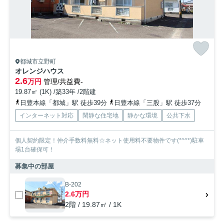
都城市立野町
オレンジハウス
2.6
万円
管理/共益費-
19.87㎡ (1K) /築33年 /2階建
日豊本線「都城」駅 徒歩39分
日豊本線「三股」駅 徒歩37分
インターネット対応
閑静な住宅地
静かな環境
公共下水
個人契約限定！仲介手数料無料☆ネット使用料不要物件です(*^^*)駐車
場1台確保可！
募集中の部屋
B-202
2.6万円
2階 / 19.87㎡ / 1K