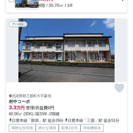
8階 / 35.70㎡ / 1R
アパート
北諸県郡三股町大字蓼池
村中コーポ
3.3
万円
管理/共益費0円
60.00㎡ (3DK) /築33年 /2階建
日豊本線「餅原」駅 徒歩29分
日豊本線「三股」駅 徒歩51分
閑静な住宅地
静かな環境
駐車2台可
浄化槽排水