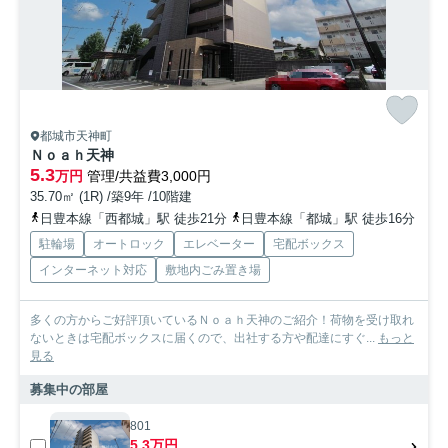
都城市天神町
Ｎｏａｈ天神
5.3
万円
管理/共益費3,000円
35.70㎡ (1R) /築9年 /10階建
日豊本線「西都城」駅 徒歩21分
日豊本線「都城」駅 徒歩16分
駐輪場
オートロック
エレベーター
宅配ボックス
インターネット対応
敷地内ごみ置き場
多くの方からご好評頂いているＮｏａｈ天神のご紹介！荷物を受け取れ
ないときは宅配ボックスに届くので、出社する方や配達にすぐ...
もっと
見る
募集中の部屋
801
5.3万円