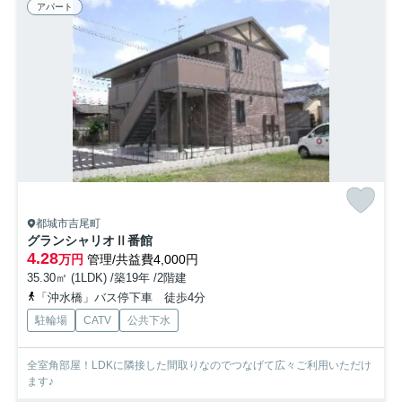
アパート
都城市吉尾町
グランシャリオⅡ番館
4.28
万円
管理/共益費4,000円
35.30㎡ (1LDK) /築19年 /2階建
「沖水橋」バス停下車 徒歩4分
駐輪場
CATV
公共下水
全室角部屋！LDKに隣接した間取りなのでつなげて広々ご利用いただけ
ます♪