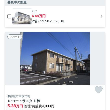
募集中の部屋
202
6.48万円
2階 / 59.58㎡ / 2LDK
アパート
都城市南横市町
Ｄ’コートラスタ Ⅲ棟
5.38
万円
管理/共益費4,000円