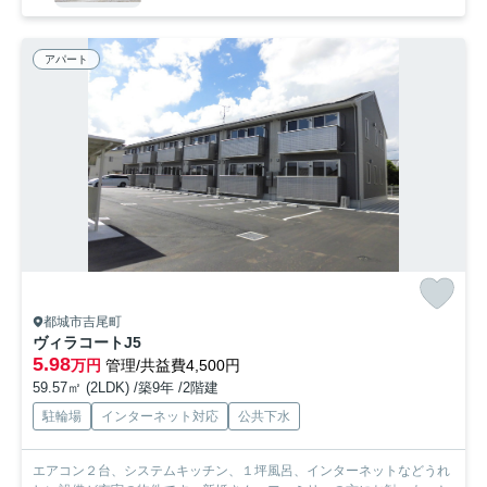
アパート
都城市吉尾町
ヴィラコートJ5
5.98
万円
管理/共益費4,500円
59.57㎡ (2LDK) /築9年 /2階建
駐輪場
インターネット対応
公共下水
エアコン２台、システムキッチン、１坪風呂、インターネットなどうれ