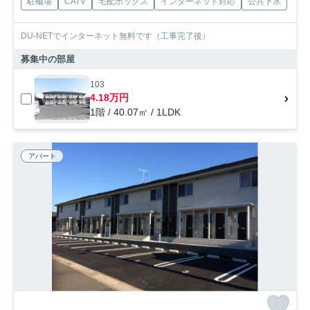
駐輪場
CATV
宅配ボックス
インターネット対応
公共下水
DU-NETでインターネット無料です（工事完了後）
募集中の部屋
103
4.18万円
1階 / 40.07㎡ / 1LDK
アパート