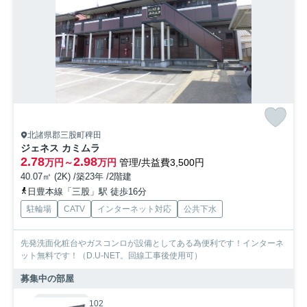
北諸県郡三股町稗田
ジェネス カミムラ
2.78
2.98
万円～
万円
管理/共益費3,500円
40.07㎡ (2K) /築23年 /2階建
日豊本線「三股」駅 徒歩16分
駐輪場
CATV
インターネット対応
公共下水
先発洗面化粧台やガスコンロが設備としてある為便利です！インターネ
ット無料です！（D.U-NET。回線工事後使用可）
募集中の部屋
102