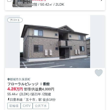
2階 / 50.42㎡ / 2LDK
アパート
都城市久保原町
フローラルビレッジ Ⅰ番館
4.28
万円
管理/共益費4,000円
55.44㎡ (2LDK) /築21年 /2階建
日豊本線「五十市」駅 徒歩14分
駐輪場
CATV
公共下水