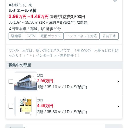
都城市下川東
ルミエール A棟
2.98
4.48
万円～
万円
管理/共益費3,500円
35.10㎡～35.30㎡ (1R＋S(納戸)) /築27年 /2階建
日豊本線「都城」駅 徒歩20分
駐輪場
CATV
宅配ボックス
インターネット対応
公共下水
ワンルームでは、狭い方にオススメです！！初めての一人暮らしにもぴ
ったり！（＾＾）インターネット無料物件！！
募集中の部屋
102
2.98万円
1階 / 35.10㎡ / 1R＋S(納戸)
203
4.48万円
2階 / 35.30㎡ / 1R＋S(納戸)