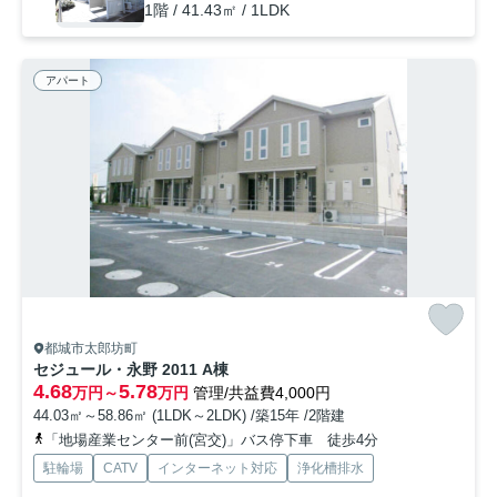
1階 / 41.43㎡ / 1LDK
アパート
都城市太郎坊町
セジュール・永野 2011 A棟
4.68
5.78
万円～
万円
管理/共益費4,000円
44.03㎡～58.86㎡ (1LDK～2LDK) /築15年 /2階建
「地場産業センター前(宮交)」バス停下車 徒歩4分
駐輪場
CATV
インターネット対応
浄化槽排水