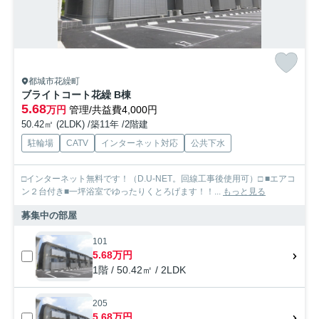
都城市花繰町
ブライトコート花繰 B棟
5.68
万円
管理/共益費4,000円
50.42㎡ (2LDK) /築11年 /2階建
駐輪場
CATV
インターネット対応
公共下水
□インターネット無料です！（D.U-NET。回線工事後使用可）□ ■エアコ
ン２台付き■一坪浴室でゆったりくとろげます！！...
もっと見る
募集中の部屋
101
5.68万円
1階 / 50.42㎡ / 2LDK
205
5.68万円