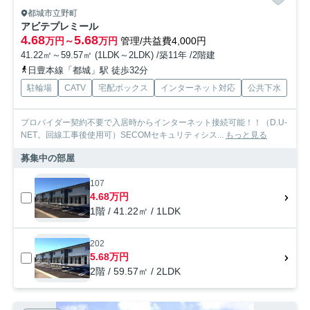
都城市立野町
アビテプレミール
4.68
5.68
万円～
万円
管理/共益費4,000円
41.22㎡～59.57㎡ (1LDK～2LDK) /築11年 /2階建
日豊本線「都城」駅 徒歩32分
駐輪場
CATV
宅配ボックス
インターネット対応
公共下水
プロバイダー契約不要で入居時からインターネット接続可能！！（D.U-
NET。回線工事後使用可）SECOMセキュリティシス...
もっと見る
募集中の部屋
107
4.68万円
1階 / 41.22㎡ / 1LDK
202
5.68万円
2階 / 59.57㎡ / 2LDK