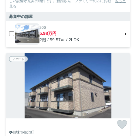
しい設備が充実の物件です。新婚さん、ファミリーの方にお勧...
もっと
見る
募集中の部屋
206
5.98万円
2階 / 59.57㎡ / 2LDK
アパート
都城市都北町