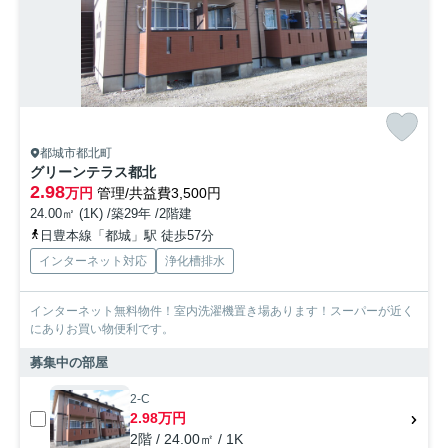
都城市都北町
グリーンテラス都北
2.98
万円
管理/共益費3,500円
24.00㎡ (1K) /築29年 /2階建
日豊本線「都城」駅 徒歩57分
インターネット対応
浄化槽排水
インターネット無料物件！室内洗濯機置き場あります！スーパーが近く
にありお買い物便利です。
募集中の部屋
2-C
2.98万円
2階 / 24.00㎡ / 1K