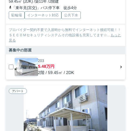
59.45㎡ (2DK) /築11年 /2階建
「東年見(宮交)」バス停下車 徒歩4分
駐輪場
インターネット対応
公共下水
プロバイダー契約不要で入居時から無料でインターネット接続可能！！
ＳＥＣＯＭセキュリティシステムその他設備も充実してます☆...
もっと
見る
募集中の部屋
203
5.48万円
2階 / 59.45㎡ / 2DK
アパート