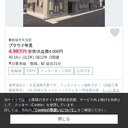
都城市年見町
プラウド年見
4.98
万円
管理/共益費4,000円
40.18㎡ (1LDK) /築12年 /2階建
日豊本線「都城」駅 徒歩21分
駐輪場
CATV
インターネット対応
公共下水
連帯保証人・火災保険不要です。インターネット無料です！（回線工事
後使用可）！ALSOKセキュリティシステム＆一坪浴室仕様...
もっと見る
募集中の部屋
当サイトでは、お客様の当サイト利用状況把握、サービス向上検討を目的と
して、クッキー（Cookie）を使用しています。
詳しくは、当社の
「Cookieの取扱いについて」
をご確認ください。
102
4.98万円
閉じる
検索条件を変更
まとめてお問い合わせ
1階 / 40.18㎡ / 1LDK