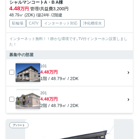
シャルマンコートA・B A棟
4.48
万円
管理/共益費3,200円
48.79㎡ (2DK) /築24年 /2階建
駐輪場
CATV
インターネット対応
浄化槽排水
インターネット無料！！静かな環境です｡TV付インターホン設置しまし
た！
募集中の部屋
101
4.48万円
1階 / 48.79㎡ / 2DK
201
4.48万円
2階 / 48.79㎡ / 2DK
アパート