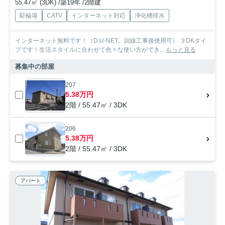
55.47㎡ (3DK) /築19年 /2階建
駐輪場
CATV
インターネット対応
浄化槽排水
インターネット無料です！（D.U-NET。回線工事後使用可） ３DKタイ
プです！生活スタイルに合わせて色々な使い方ができ...
もっと見る
募集中の部屋
207
5.38万円
2階 / 55.47㎡ / 3DK
206
5.38万円
2階 / 55.47㎡ / 3DK
アパート