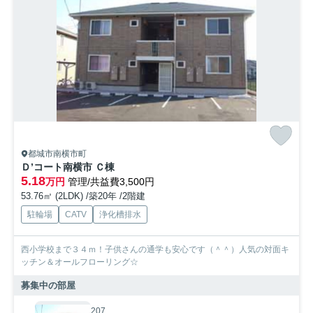
都城市南横市町
Ｄ’コート南横市 Ｃ棟
5.18
万円
管理/共益費3,500円
53.76㎡ (2LDK) /築20年 /2階建
駐輪場
CATV
浄化槽排水
西小学校まで３４ｍ！子供さんの通学も安心です（＾＾）人気の対面キ
ッチン＆オールフローリング☆
募集中の部屋
207