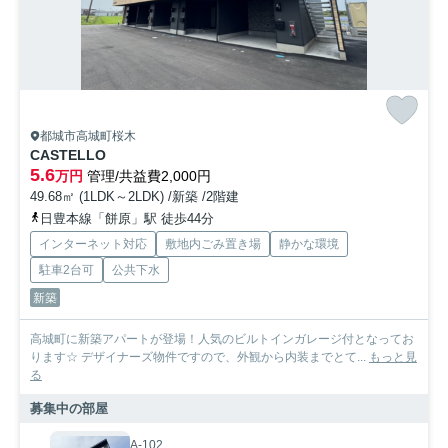
都城市高城町桜木
CASTELLO
5.6
万円
管理/共益費2,000円
49.68㎡ (1LDK～2LDK) /新築 /2階建
日豊本線「餅原」駅 徒歩44分
インターネット対応
敷地内ごみ置き場
静かな環境
駐車2台可
公共下水
新築
高城町に新築アパートが登場！人気のビルトインガレージ付となってお
ります☆ デザイナーズ物件ですので、外観から内装までとて...
もっと見
る
募集中の部屋
A-102