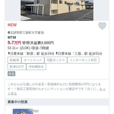
NEW
北諸県郡三股町大字蓼池
MTM
5.7
万円
管理/共益費3,000円
53.11㎡ (2LDK) /新築 /3階建
日豊本線「餅原」駅 徒歩24分
日豊本線「三股」駅 徒歩51分
駐輪場
オートロック
宅配ボックス
インターネット対応
駐車2台可
浄化槽排水
新築
これからお引越しの方必見！新築物件なのに初期費用が0円になりま
す！！都北工業団地のちかくにマンションが建設中です！近くに...
もっ
と見る
募集中の部屋
203