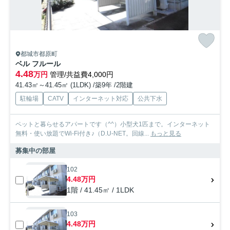
都城市都原町
ベル フルール
4.48
万円
管理/共益費4,000円
41.43㎡～41.45㎡ (1LDK) /築9年 /2階建
駐輪場
CATV
インターネット対応
公共下水
ペットと暮らせるアパートです（^^）小型犬1匹まで。インターネット
無料・使い放題でWi-Fi付き♪（D.U-NET。回線...
もっと見る
募集中の部屋
102
4.48万円
1階 / 41.45㎡ / 1LDK
103
4.48万円