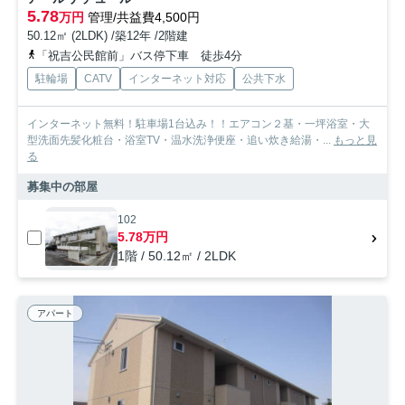
5.78
万円
管理/共益費4,500円
50.12㎡ (2LDK) /築12年 /2階建
「祝吉公民館前」バス停下車 徒歩4分
駐輪場
CATV
インターネット対応
公共下水
インターネット無料！駐車場1台込み！！エアコン２基・一坪浴室・大
型洗面先髪化粧台・浴室TV・温水洗浄便座・追い炊き給湯・...
もっと見
る
募集中の部屋
102
5.78万円
1階 / 50.12㎡ / 2LDK
アパート