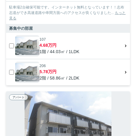
駐車場2台確保可能です。インターネット無料となっています！！志布
志道ができ高速道路や串間方面へのアクセスが良くなりました...
もっと
見る
募集中の部屋
107
4.68万円
1階 / 44.03㎡ / 1LDK
206
5.78万円
2階 / 58.86㎡ / 2LDK
アパート