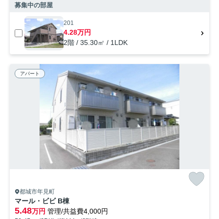
募集中の部屋
201
4.28万円
2階 / 35.30㎡ / 1LDK
アパート
都城市年見町
マール・ビビ B棟
5.48
万円
管理/共益費4,000円