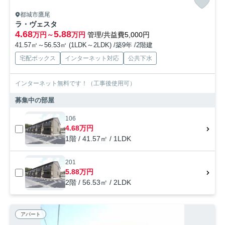
都城市鷹尾
ラ・ヴェスタ
4.68
5.88
万円～
万円
管理/共益費5,000円
41.57㎡～56.53㎡ (1LDK～2LDK) /築9年 /2階建
宅配ボックス
インターネット対応
公共下水
インターネット無料です！（工事後使用可）
募集中の部屋
106
4.68万円
1階 / 41.57㎡ / 1LDK
201
5.88万円
2階 / 56.53㎡ / 2LDK
アパート