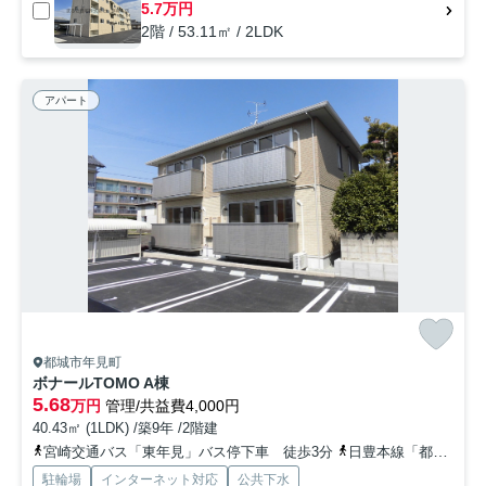
5.7万円
2階 / 53.11㎡ / 2LDK
アパート
都城市年見町
ボナールTOMO A棟
5.68
万円
管理/共益費4,000円
40.43㎡ (1LDK) /築9年 /2階建
宮崎交通バス「東年見」バス停下車 徒歩3分
日豊本線「都城」駅 徒歩21分
駐輪場
インターネット対応
公共下水