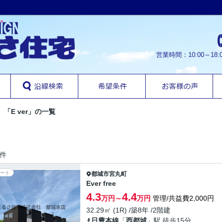
営業時間：10:00～1
「E ver」の一覧
件
ート
都城市
宮丸町
Ever free
4.3
4.4
万円～
万円
管理/共益費2,000円
32.29㎡ (1R) /築8年 /2階建
日豊本線
「
西都城
」駅 徒歩15分