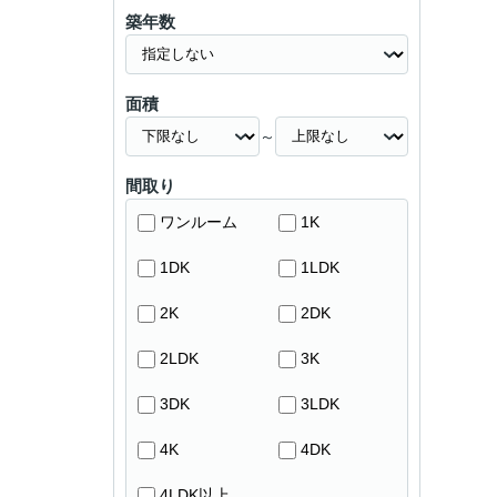
築年数
面積
～
間取り
ワンルーム
1K
1DK
1LDK
2K
2DK
2LDK
3K
3DK
3LDK
4K
4DK
4LDK以上