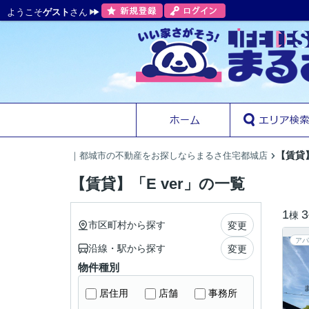
ようこそ
ゲスト
さん
【賃貸】
｜都城市の不動産をお探しならまるさ住宅都城店
【賃貸】「E ver」の一覧
1
3
棟
市区町村から探す
変更
アパ
沿線・駅から探す
変更
物件種別
居住用
店舗
事務所