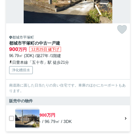
都城市平塚町
都城市平塚町の中古一戸建
900
万円
12月25日 値下げ
96.79㎡ (3DK) /築27年 /1階建
日豊本線「五十市」駅 徒歩21分
浄化槽排水
南道路に面した日当たりの良い住宅です。車庫のほかにカーポートもあ
ります。
販売中の物件
900万円
- / 96.79㎡ / 3DK