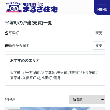
平塚町の戸建(売買)一覧
平塚町
変更
条件から探す
変更
おすすめのエリア
大字樺山
/
一万城町
/
大字蓼池
/
安久町
/
都島町
/
上長飯町
/
蓑原町
/
久保原町
/
志比田町
/
鷹尾
6
件
6
戸