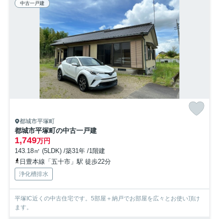
中古一戸建
都城市平塚町
都城市平塚町の中古一戸建
1,749
万円
143.18㎡ (5LDK) /築31年 /1階建
日豊本線「五十市」駅 徒歩22分
浄化槽排水
平塚IC近くの中古住宅です。5部屋＋納戸でお部屋を広々とお使い頂け
ます。