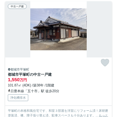
中古一戸建
都城市平塚町
都城市平塚町の中古一戸建
1,550
万円
101.87㎡ (4DK) /築38年 /1階建
日豊本線「五十市」駅 徒歩20分
浄化槽排水
平塚町の本格和風住宅です、和室３部屋を洋室にリフォーム済！床研磨
塗装済、襖、障子張り替え済、駐車スペースも十分あります。...
もっと