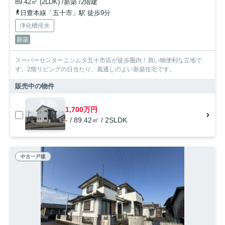
89.42㎡ (2LDK) /新築 /2階建
日豊本線「五十市」駅 徒歩9分
浄化槽排水
新築
スーパーセンターニシムタ五十市店が徒歩圏内！買い物便利な立地で
す。2階リビングの日当たり、風通しのよい新築住宅です。
販売中の物件
1,700万円
- / 89.42㎡ / 2SLDK
中古一戸建