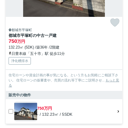
都城市平塚町
都城市平塚町の中古一戸建
750
万円
132.23㎡ (5DK) /築36年 /2階建
日豊本線「五十市」駅 徒歩11分
浄化槽排水
住宅ローンや資金計画の事が気になる。という方もお気軽にご相談下さ
い。 住宅ローンの仮審査や、売買の流れ等丁寧にご説明させ...
もっと見
る
販売中の物件
750万円
- / 132.23㎡ / 5SDK