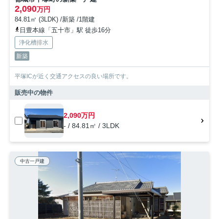
2,090
万円
84.81㎡ (3LDK) /新築 /1階建
日豊本線「五十市」駅 徒歩16分
浄化槽排水
新築
平塚ICが近く交通アクセスの良い場所です。
販売中の物件
2,090万円
- / 84.81㎡ / 3LDK
中古一戸建