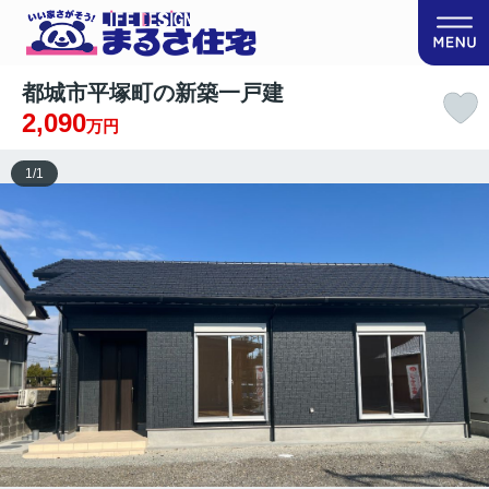
都城市平塚町の新築一戸建
2,090
万円
1
/
1