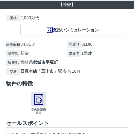
【外観】
2,090万円
価格
支払いシミュレーション
84.81㎡
3LDK
建物面積
間取り
新築
1階建
築年数
階建て
宮崎県
都城市
平塚町
所在地
日豊本線
「
五十市
」駅 徒歩16分
交通
物件の特徴
室内洗濯機
置場
セールスポイント