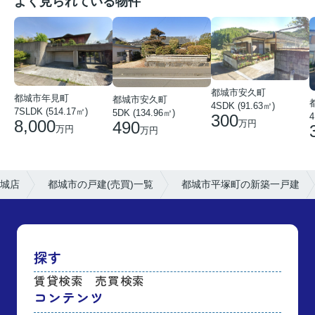
よく見られている物件
都城市安久町
都城市年見町
都城市安久町
4SDK (91.63㎡)
7SLDK (514.17㎡)
5DK (134.96㎡)
300
4
8,000
490
万円
万円
万円
城店
都城市の戸建(売買)一覧
都城市平塚町の新築一戸建
探す
賃貸検索
売買検索
コンテンツ