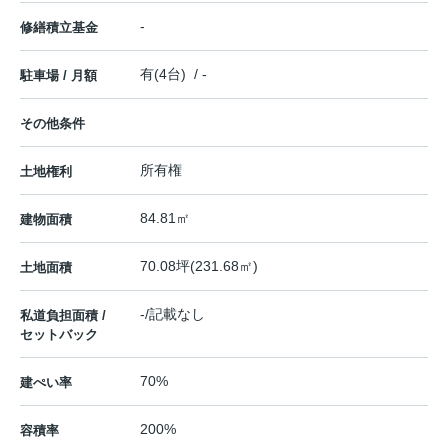
-
修繕積立基金
有(4台) / -
駐車場 / 月額
その他条件
所有権
土地権利
84.81㎡
建物面積
70.08坪(231.68㎡)
土地面積
-/記載なし
私道負担面積 /
セットバック
70%
建ぺい率
200%
容積率