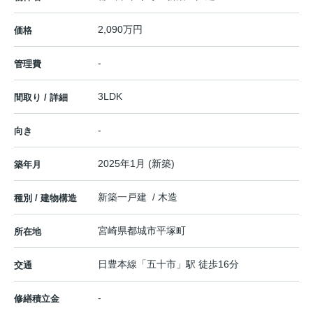
2,090万円
価格
-
管理費
3LDK
間取り / 詳細
-
向き
2025年1月 (新築)
築年月
新築一戸建 / 木造
種別 / 建物構造
宮崎県
都城市
平塚町
所在地
日豊本線
「
五十市
」駅 徒歩16分
交通
-
修繕積立金