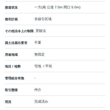
一方(南 公道 7.0m 間口 5.0m)
接道状況
非線引区域
都市計画
景観法
その他法令上の制限
不要
国土法届出要否
無指定
用途地域
宅地 / 平坦
地目 / 地勢
-
管理組合有無
仲介
取引態様
完成済み
現況