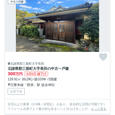
中古一戸建
北諸県郡三股町大字長田
北諸県郡三股町大字長田の中古一戸建
300
万円
8月6日 値下げ
129.81㎡ (6LDK) /築103年 /1階建
日豊本線「餅原」駅 徒歩48分
公共下水
住宅および倉庫（計4棟／未登記） があり、 多目的な活用が可能です♪
リフォーム次第でより魅力的な住まいへと仕上げることが...
もっと見る