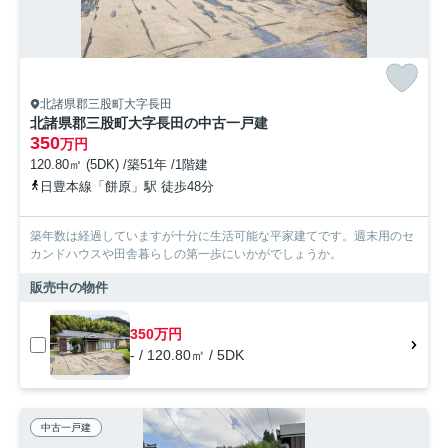
北諸県郡三股町大字長田
北諸県郡三股町大字長田の中古一戸建
350
万円
120.80㎡ (5DK) /築51年 /1階建
日豊本線「餅原」駅 徒歩48分
築年数は経過していますが十分に生活可能な平家建てです。週末用のセ
カンドハウスや田舎暮らしの第一歩にいかがでしょうか。
販売中の物件
350万円
- / 120.80㎡ / 5DK
中古一戸建