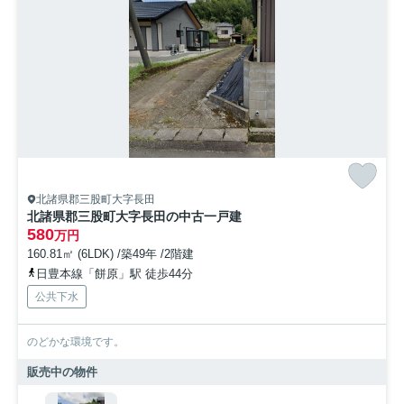
北諸県郡三股町大字長田
北諸県郡三股町大字長田の中古一戸建
580
万円
160.81㎡ (6LDK) /築49年 /2階建
日豊本線「餅原」駅 徒歩44分
公共下水
のどかな環境です。
販売中の物件