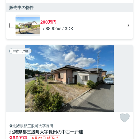
販売中の物件
200万円
- / 88.92㎡ / 3DK
中古一戸建
北諸県郡三股町大字長田
北諸県郡三股町大字長田の中古一戸建
980
万円
6月22日 値下げ