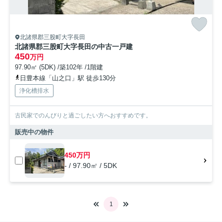
北諸県郡三股町大字長田
北諸県郡三股町大字長田の中古一戸建
450
万円
97.90㎡ (5DK) /築102年 /1階建
日豊本線「山之口」駅 徒歩130分
浄化槽排水
古民家でのんびりと過ごしたい方へおすすめです。
販売中の物件
450万円
- / 97.90㎡ / 5DK
1