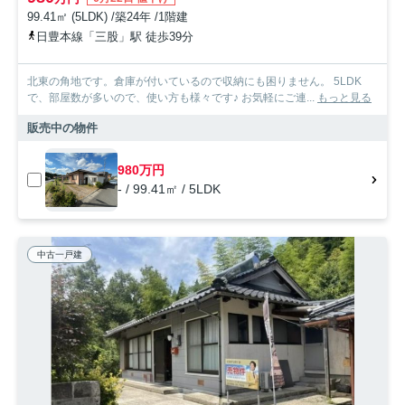
99.41㎡ (5LDK) /築24年 /1階建
日豊本線「三股」駅 徒歩39分
北東の角地です。倉庫が付いているので収納にも困りません。 5LDK
で、部屋数が多いので、使い方も様々です♪ お気軽にご連...
もっと見る
販売中の物件
980万円
- / 99.41㎡ / 5LDK
中古一戸建