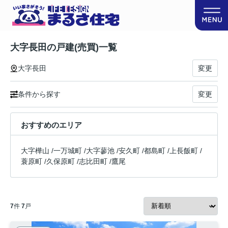
大字長田の戸建(売買)一覧
大字長田
変更
条件から探す
変更
おすすめのエリア
大字樺山
/
一万城町
/
大字蓼池
/
安久町
/
都島町
/
上長飯町
/
蓑原町
/
久保原町
/
志比田町
/
鷹尾
7
件
7
戸