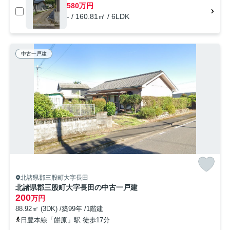
580万円
- / 160.81㎡ / 6LDK
中古一戸建
北諸県郡三股町大字長田
北諸県郡三股町大字長田の中古一戸建
200
万円
88.92㎡ (3DK) /築99年 /1階建
日豊本線「餅原」駅 徒歩17分