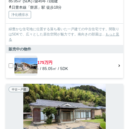
85.05㎡ (5DK) /築45年 /1階建
日豊本線「餅原」駅 徒歩18分
浄化槽排水
緑豊かな住宅地に位置する落ち着いた一戸建ての中古住宅です。間取り
は5DKで、広々とした居住空間が魅力です。南向きの部屋は...
もっと見
る
販売中の物件
175万円
- / 85.05㎡ / 5DK
中古一戸建