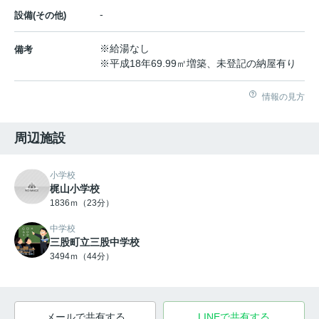
-
設備(その他)
※給湯なし
備考
※平成18年69.99㎡増築、未登記の納屋有り
情報の見方
周辺施設
小学校
梶山小学校
1836ｍ（23分）
中学校
三股町立三股中学校
3494ｍ（44分）
メールで共有する
LINEで共有する