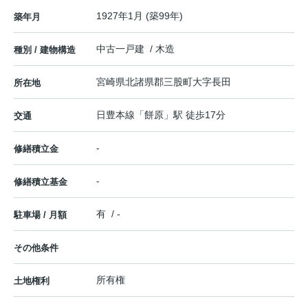
1927年1月 (築99年)
築年月
中古一戸建 / 木造
種別 / 建物構造
宮崎県
北諸県郡三股町
大字長田
所在地
日豊本線
「
餅原
」駅 徒歩17分
交通
-
修繕積立金
-
修繕積立基金
有 / -
駐車場 / 月額
その他条件
所有権
土地権利