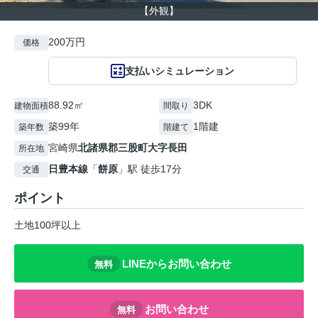
【外観】
200万円
価格
支払いシミュレーション
88.92㎡
3DK
建物面積
間取り
築99年
1階建
築年数
階建て
宮崎県
北諸県郡三股町
大字長田
所在地
日豊本線
「
餅原
」駅 徒歩17分
交通
ポイント
土地100坪以上
LINEからお問い合わせ
無料
お問い合わせ
無料