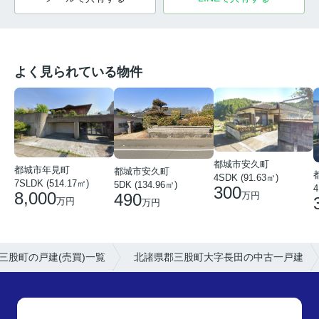
よく見られている物件
都城市安久町
都城市年見町
都城市安久町
4SDK (91.63㎡)
7SLDK (514.17㎡)
5DK (134.96㎡)
300
4
8,000
490
万円
万円
万円
三股町の戸建(売買)一覧
北諸県郡三股町大字長田の中古一戸建