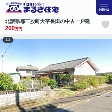
北諸県郡三股町大字長田の中古一戸建
200
万円
1
/
3