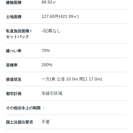
88.92㎡
建物面積
127.65坪(421.99㎡)
土地面積
-/記載なし
私道負担面積 /
セットバック
70%
建ぺい率
200%
容積率
一方(東 公道 10.0m 間口 17.0m)
接道状況
非線引区域
都市計画
-
その他法令上の制限
不要
国土法届出要否