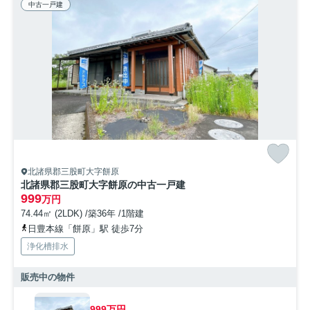
中古一戸建
北諸県郡三股町大字餅原
北諸県郡三股町大字餅原の中古一戸建
999
万円
74.44㎡ (2LDK) /築36年 /1階建
日豊本線「餅原」駅 徒歩7分
浄化槽排水
販売中の物件
999万円