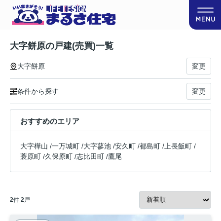
大字餅原の戸建(売買)一覧
大字餅原
変更
条件から探す
変更
おすすめのエリア
大字樺山
/
一万城町
/
大字蓼池
/
安久町
/
都島町
/
上長飯町
/
蓑原町
/
久保原町
/
志比田町
/
鷹尾
2
件
2
戸