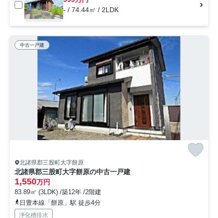
- / 74.44㎡ / 2LDK
中古一戸建
北諸県郡三股町大字餅原
北諸県郡三股町大字餅原の中古一戸建
1,550
万円
83.89㎡ (3LDK) /築12年 /2階建
日豊本線「餅原」駅 徒歩4分
浄化槽排水