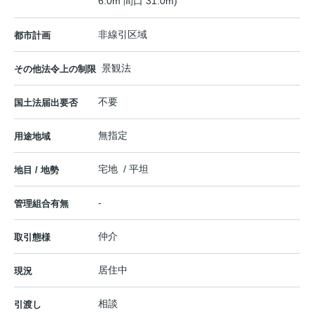
6.0m 間口 31.0m)
非線引区域
都市計画
景観法
その他法令上の制限
不要
国土法届出要否
無指定
用途地域
宅地 / 平坦
地目 / 地勢
-
管理組合有無
仲介
取引態様
居住中
現況
相談
引渡し