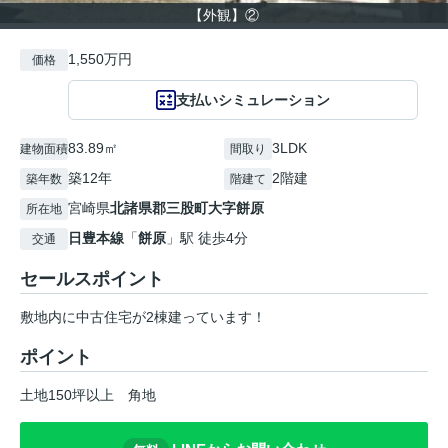
【外観】②
1,550万円
価格
支払いシミュレーション
83.89㎡
3LDK
建物面積
間取り
築12年
2階建
築年数
階建て
宮崎県
北諸県郡三股町
大字餅原
所在地
日豊本線
「
餅原
」駅 徒歩4分
交通
セールスポイント
敷地内に中古住宅が2棟建っています！
ポイント
土地150坪以上
角地