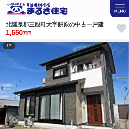
北諸県郡三股町大字餅原の中古一戸建
1,550
万円
1
/
5