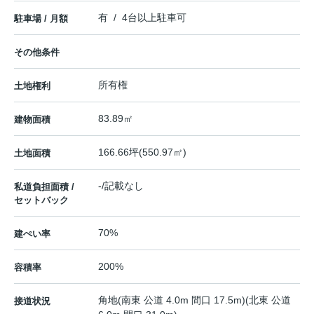
有 / 4台以上駐車可
駐車場 / 月額
その他条件
所有権
土地権利
83.89㎡
建物面積
166.66坪(550.97㎡)
土地面積
-/記載なし
私道負担面積 /
セットバック
70%
建ぺい率
200%
容積率
角地(南東 公道 4.0m 間口 17.5m)(北東 公道
接道状況