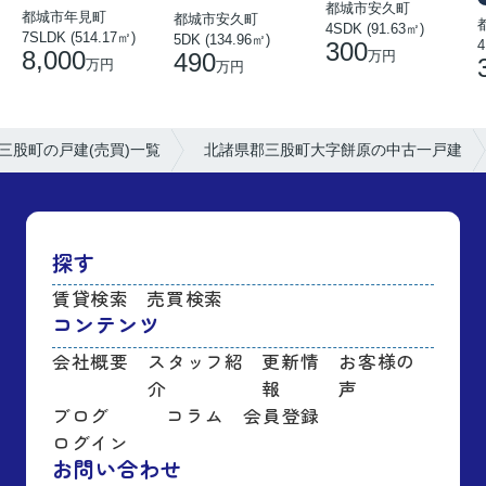
都城市安久町
都城市年見町
都城市安久町
4SDK (91.63㎡)
7SLDK (514.17㎡)
5DK (134.96㎡)
300
4
8,000
490
万円
万円
万円
三股町の戸建(売買)一覧
北諸県郡三股町大字餅原の中古一戸建
探す
賃貸検索
売買検索
コンテンツ
会社概要
スタッフ紹
更新情
お客様の
介
報
声
ブログ
コラム
会員登録
ログイン
お問い合わせ