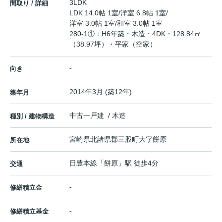
3LDK
間取り / 詳細
LDK 14.0帖 1室
/
洋室 6.8帖 1室
/
洋室 3.0帖 1室
/
和室 3.0帖 1室
280-1①：H6年築・木造・4DK・128.84㎡
（38.97坪）・平家（空家）
-
向き
2014年3月 (築12年)
築年月
中古一戸建 / 木造
種別 / 建物構造
宮崎県
北諸県郡三股町
大字餅原
所在地
日豊本線
「
餅原
」駅 徒歩4分
交通
-
修繕積立金
-
修繕積立基金