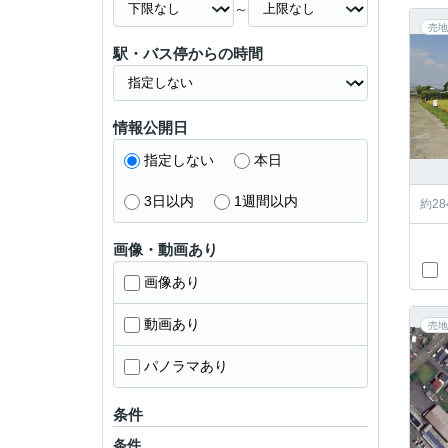
～
売地
駅・バス停からの時間
情報公開日
指定しない
本日
3日以内
1週間以内
約2
画像・動画あり
画像あり
動画あり
売地
パノラマあり
条件
条件