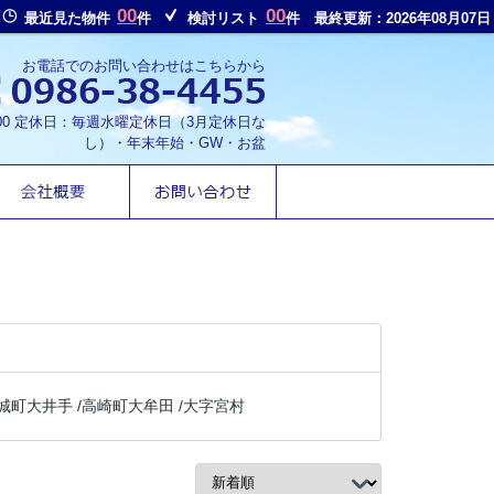
00
00
最近見た物件
件
検討リスト
件
最終更新：2026年08月07日
お電話でのお問い合わせはこちらから
8:00 定休日：毎週水曜定休日（3月定休日な
し）・年末年始・GW・お盆
城町大井手
/
高崎町大牟田
/
大字宮村