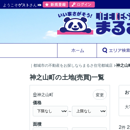
ようこそ
ゲスト
さん
神之山
｜都城市の不動産をお探しならまるさ住宅都城店
神之山町の土地(売買)一覧
お
神之山町
変更
価格
大
～
面積
2
2
件