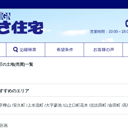
営業時間：10:00～1
町の土地(売買)一覧
すすめのエリア
字樺山
/
安久町
/
上水流町
/
大字蓼池
/
山之口町花木
/
志比田町
/
金田町
/
高
区画