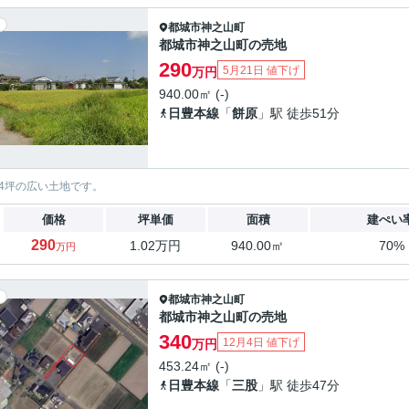
都城市
神之山町
都城市神之山町の売地
290
5月21日 値下げ
万円
940.00㎡ (-)
日豊本線
「
餅原
」駅 徒歩51分
84坪の広い土地です。
価格
坪単価
面積
建ぺい
290
1.02万円
940.00㎡
70%
万円
都城市
神之山町
都城市神之山町の売地
340
12月4日 値下げ
万円
453.24㎡ (-)
日豊本線
「
三股
」駅 徒歩47分