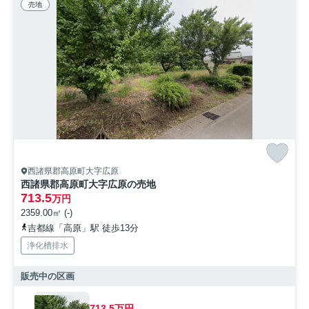
売地
西諸県郡高原町大字広原
西諸県郡高原町大字広原の売地
713.5
万円
2359.00㎡ (-)
吉都線「高原」駅 徒歩13分
浄化槽排水
販売中の区画
713.5万円