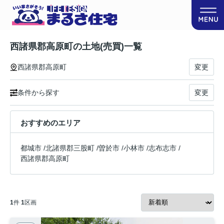
西諸県郡高原町の土地(売買)一覧
西諸県郡高原町
変更
条件から探す
変更
おすすめのエリア
都城市
/
北諸県郡三股町
/
曽於市
/
小林市
/
志布志市
/
西諸県郡高原町
1
件
1
区画