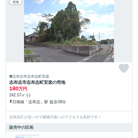
売地
志布志市志布志町安楽
志布志市志布志町安楽の売地
180
万円
242.57㎡ (-)
日南線「志布志」駅 徒歩39分
志布志ICが近いので都城方面へのアクセスも良好です！
販売中の区画