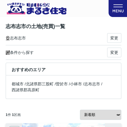
志布志市の土地(売買)一覧
志布志市
変更
条件から探す
変更
おすすめのエリア
都城市
/
北諸県郡三股町
/
曽於市
/
小林市
/
志布志市
/
西諸県郡高原町
1
件
1
区画